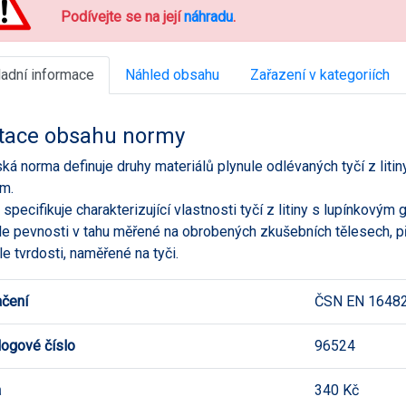
Podívejte se na její
náhradu
.
ladní informace
Náhled obsahu
Zařazení v kategoriích
tace obsahu normy
ká norma definuje druhy materiálů plynule odlévaných tyčí z litin
em.
specifikuje charakterizující vlastnosti tyčí z litiny s lupínkovým 
le pevnosti v tahu měřené na obrobených zkušebních tělesech, př
le tvrdosti, naměřené na tyči.
čení
ČSN EN 16482
logové číslo
96524
a
340 Kč