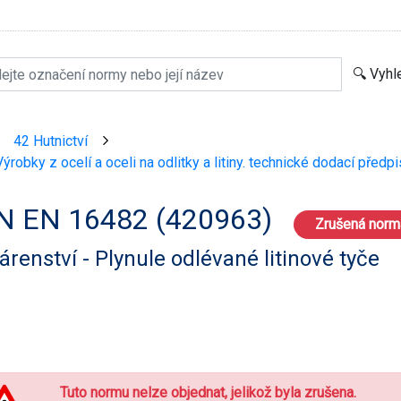
42 Hutnictví
>
>
ýrobky z ocelí a oceli na odlitky a litiny. technické dodací předpi
N EN 16482 (420963)
Zrušená norm
árenství - Plynule odlévané litinové tyče
Tuto normu nelze objednat, jelikož byla zrušena.