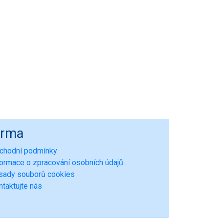
irma
chodní podmínky
formace o zpracování osobních údajů
sady souborů cookies
ntaktujte nás