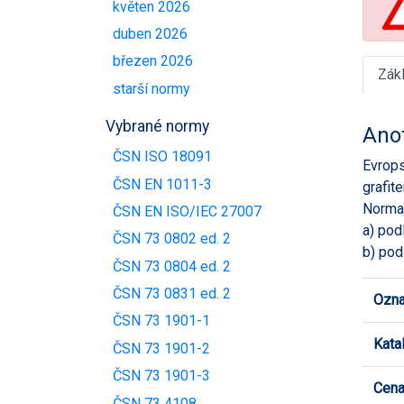
květen 2026
duben 2026
březen 2026
Zák
starší normy
Vybrané normy
Ano
ČSN ISO 18091
Evrops
ČSN EN 1011-3
grafit
Norma 
ČSN EN ISO/IEC 27007
a) pod
ČSN 73 0802 ed. 2
b) pod
ČSN 73 0804 ed. 2
ČSN 73 0831 ed. 2
Ozna
ČSN 73 1901-1
Kata
ČSN 73 1901-2
ČSN 73 1901-3
Cen
ČSN 73 4108