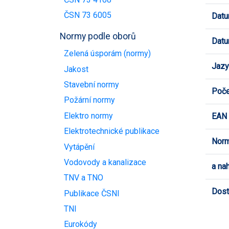
ČSN 73 6005
Datu
Normy podle oborů
Datu
Zelená úsporám (normy)
Jazy
Jakost
Stavební normy
Poče
Požární normy
Elektro normy
EAN
Elektrotechnické publikace
Norm
Vytápění
Vodovody a kanalizace
a na
TNV a TNO
Dost
Publikace ČSNI
TNI
Eurokódy