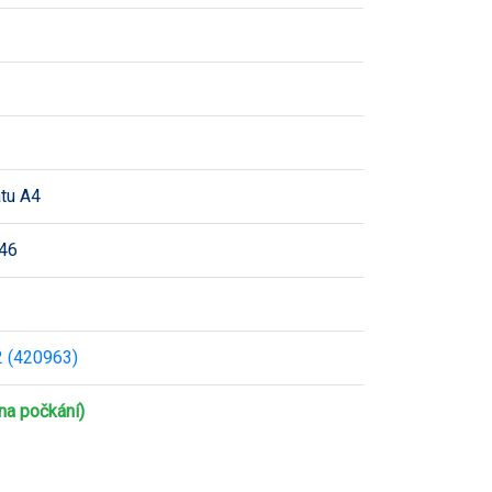
átu A4
46
 (420963)
na počkání)