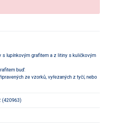
y s lupínkovým grafitem a z litiny s kuličkovým
grafitem buď:
ipravených ze vzorků, vyřezaných z tyčí, nebo
 (420963)