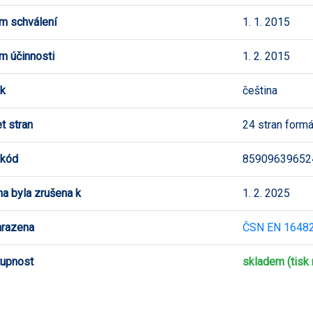
m schválení
1. 1. 2015
m účinnosti
1. 2. 2015
k
čeština
t stran
24 stran form
 kód
85909639652
a byla zrušena k
1. 2. 2025
hrazena
ČSN EN 16482
upnost
skladem (tisk 