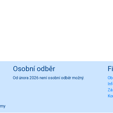
Osobní odběr
F
Od února 2026 není osobní odběr možný.
Ob
In
Zá
Ko
ormy