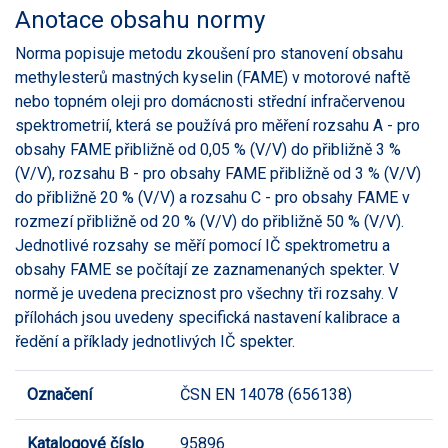
Anotace obsahu normy
Norma popisuje metodu zkoušení pro stanovení obsahu
methylesterů mastných kyselin (FAME) v motorové naftě
nebo topném oleji pro domácnosti střední infračervenou
spektrometrií, která se používá pro měření rozsahu A - pro
obsahy FAME přibližně od 0,05 % (V/V) do přibližně 3 %
(V/V), rozsahu B - pro obsahy FAME přibližně od 3 % (V/V)
do přibližně 20 % (V/V) a rozsahu C - pro obsahy FAME v
rozmezí přibližně od 20 % (V/V) do přibližně 50 % (V/V).
Jednotlivé rozsahy se měří pomocí IČ spektrometru a
obsahy FAME se počítají ze zaznamenaných spekter. V
normě je uvedena preciznost pro všechny tři rozsahy. V
přílohách jsou uvedeny specifická nastavení kalibrace a
ředění a příklady jednotlivých IČ spekter.
Označení
ČSN EN 14078 (656138)
Katalogové číslo
95896