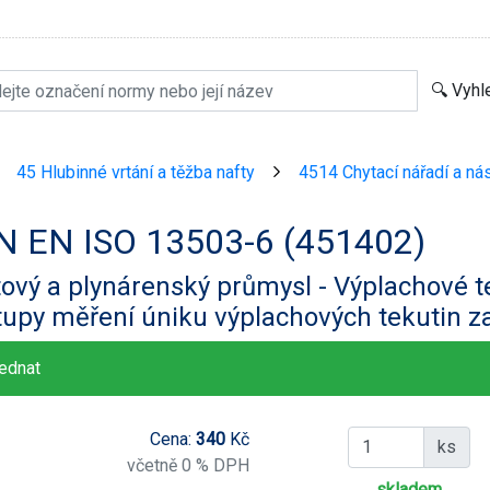
45 Hlubinné vrtání a těžba nafty
4514 Chytací nářadí a nás
>
>
N EN ISO 13503-6 (451402)
ový a plynárenský průmysl - Výplachové te
tupy měření úniku výplachových tekutin 
ednat
Cena:
340
Kč
ks
včetně 0 % DPH
skladem