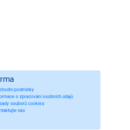
irma
chodní podmínky
formace o zpracování osobních údajů
sady souborů cookies
ntaktujte nás