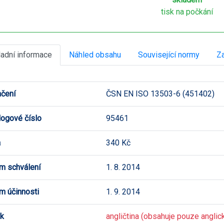
tisk na počkání
ladní informace
Náhled obsahu
Související normy
Za
čení
ČSN EN ISO 13503-6 (451402)
logové číslo
95461
a
340 Kč
m schválení
1. 8. 2014
m účinnosti
1. 9. 2014
k
angličtina (obsahuje pouze anglick