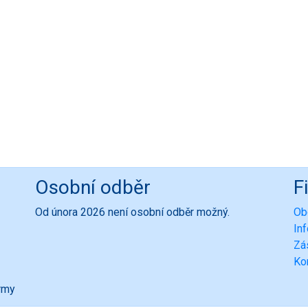
Osobní odběr
F
Od února 2026 není osobní odběr možný.
Ob
In
Zá
Ko
ormy