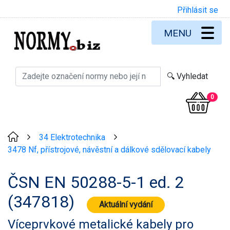
Přihlásit se
MENU
0
34 Elektrotechnika
>
>
3478 Nf, přístrojové, návěstní a dálkové sdělovací kabely
ČSN EN 50288-5-1 ed. 2
(347818)
Aktuální vydání
Víceprvkové metalické kabely pro