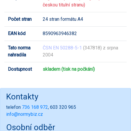
českou titulní stranu)
Počet stran
24 stran formátu A4
EAN kód
8590963946382
Tato norma
ČSN EN 50288-5-1
(347818) z srpna
nahradila
2004
Dostupnost
skladem (tisk na počkání)
Kontakty
telefon
736 168 972
, 603 320 965
info@normybiz.cz
Osobní odběr