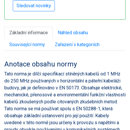
Základní informace
Náhled obsahu
Související normy
Zařazení v kategoriích
Anotace obsahu normy
Tato norma je dílčí specifikací stíněných kabelů od 1 MHz
do 250 MHz používaných v horizontální a páteřní kabeláži
budovy, jak je definováno v EN 50173. Obsahuje elektrické,
mechanické, přenosové a environmentální funkční vlastnosti
kabelů zkoušených podle citovaných zkušebních metod.
Tato norma se má používat spolu s EN 50288-1, která
obsahuje základní ustanovení pro její použití. Kabely
uvedené v této normě jsou určeny k provozu s napětími a
proudy obvykle používanými v komunikačních systémech.