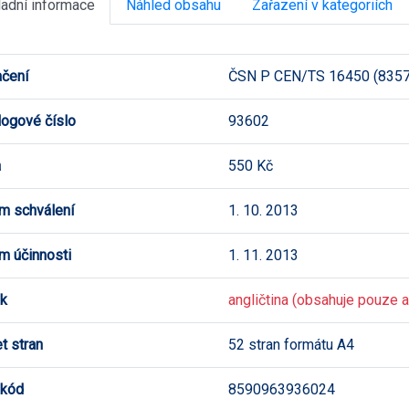
ladní informace
Náhled obsahu
Zařazení v kategoriích
čení
ČSN P CEN/TS 16450 (835
logové číslo
93602
a
550 Kč
m schválení
1. 10. 2013
m účinnosti
1. 11. 2013
k
angličtina (obsahuje pouze an
t stran
52 stran formátu A4
 kód
8590963936024