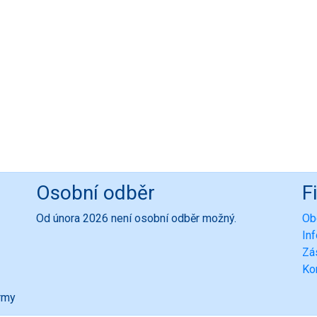
Osobní odběr
F
Od února 2026 není osobní odběr možný.
Ob
In
Zá
Ko
ormy