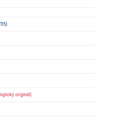
735)
glický originál)