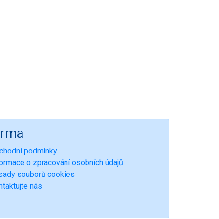
irma
chodní podmínky
formace o zpracování osobních údajů
sady souborů cookies
ntaktujte nás