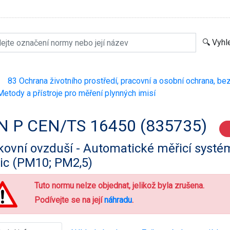
83 Ochrana životního prostředí, pracovní a osobní ochrana, be
>
etody a přístroje pro měření plynných imisí
N P CEN/TS 16450 (835735)
ovní ovzduší - Automatické měřicí systé
ic (PM10; PM2,5)
Tuto normu nelze objednat, jelikož byla zrušena.
Podívejte se na její
náhradu
.