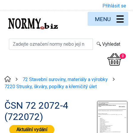
Přihlásit se
MENU
0
72 Stavební suroviny, materiály a výrobky
>
>
7220 Strusky, škváry, popílky a křemičitý úlet
ČSN 72 2072-4
(722072)
Aktuální vydání