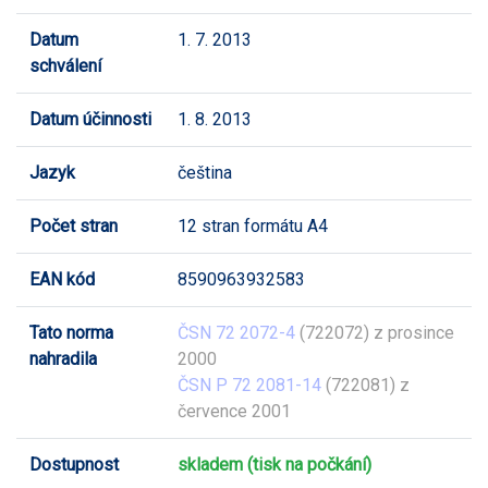
Datum
1. 7. 2013
schválení
Datum účinnosti
1. 8. 2013
Jazyk
čeština
Počet stran
12 stran formátu A4
EAN kód
8590963932583
Tato norma
ČSN 72 2072-4
(722072) z prosince
nahradila
2000
ČSN P 72 2081-14
(722081) z
července 2001
Dostupnost
skladem (tisk na počkání)