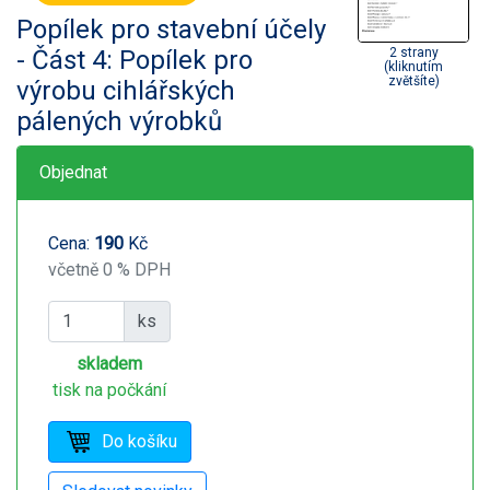
Popílek pro stavební účely
- Část 4: Popílek pro
2 strany
(kliknutím
zvětšíte)
výrobu cihlářských
pálených výrobků
Objednat
Cena:
190
Kč
včetně 0 % DPH
ks
skladem
tisk na počkání