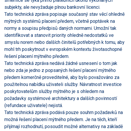
směrnice se týká přímo platebních úkonů vykonaných
subjekty, ale nevyžaduje plnou bankovní licenci.
Tato technická zpráva popisuje současný stav věcí ohledně
mýtných systémů placení předem, včetně poptávek na
normy a soupisu předpisů daných normami. Umožní tak
identifikovat a stanovit priority ohledně nedostatků ve
smyslu norem nebo dalších činitelů potřebných k tomu, aby
mohl trh poskytnout v evropském kontextu životaschopné
řešení placení mýtného předem.
Tato technická zpráva nedává žádné usnesení o tom jak
nebo zda je jedno z popsaných řešení placení mýtného
předem komerčně proveditelné, aby bylo považováno za
použitelnou nabídku uživateli služby. Návratnost investice
poskytovatelům služby mýtného je s ohledem na
požadavky systémové architektury a dalších povinností
(refundace uživatele) nejistá.
Tato technická zpráva podává pouze souhrn požadavků na
možná řešení placení mýtného předem. Je na těch, kteří
přijímají rozhodnutí, posoudit možné alternativy na základě