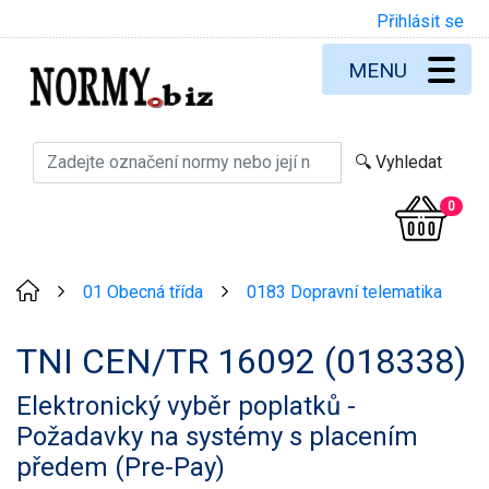
Přihlásit se
MENU
0
01 Obecná třída
0183 Dopravní telematika
>
>
TNI CEN/TR 16092 (018338)
Elektronický vyběr poplatků -
Požadavky na systémy s placením
předem (Pre-Pay)