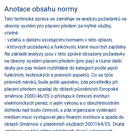
Anotace obsahu normy
Tato technická zpráva se zaměřuje na analýzu požadavků na
obecný systém pro placení předem za mýtné služby,
včetně:
- vztahů s dalšími existujícími normami v této oblasti;
- klíčových požadavků a funkčnosti, které musí být zajištěny.
Na základě analýzy jsou v této zprávě obsaženy požadavky
na obecný systém placení předem (pre-pay) a různé další
druhy pre-pay řešení roztříděné do kategorií podle jejich
funkčních, technických a právních aspektů. Co se týče
právních nároků, bude ještě ujasněno, zda prostředky při
placení předem spadají do oblasti působnosti Evropské
směrnice 2000/46/ES o přístupu k činnosti institucí
elektronických peněz, o jejím výkonu a o obezřetnostním
dohledu nad touto činností, a zda organizace vydávající
médium musí vystupovat jako finanční instituce a spadá do
oblasti Směrnice o platebních službách 2007/64/ES. Druhá