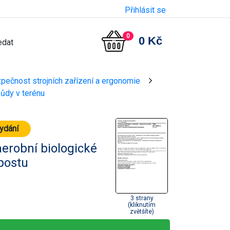
Přihlásit se
0
0 Kč
zpečnost strojních zařízení a ergonomie
>
půdy v terénu
vydání
aerobní biologické
postu
3 strany
(kliknutím
zvětšíte)