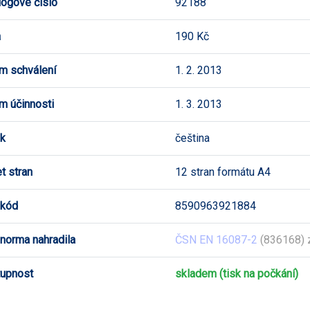
logové číslo
92188
a
190 Kč
m schválení
1. 2. 2013
m účinnosti
1. 3. 2013
k
čeština
t stran
12 stran formátu A4
 kód
8590963921884
 norma nahradila
ČSN EN 16087-2
(836168) 
upnost
skladem (tisk na počkání)