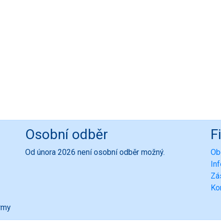
Osobní odběr
F
Od února 2026 není osobní odběr možný.
Ob
In
Zá
Ko
ormy