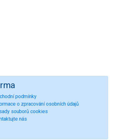
irma
chodní podmínky
formace o zpracování osobních údajů
sady souborů cookies
ntaktujte nás