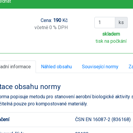
ednat
Cena:
190
Kč
ks
včetně 0 % DPH
skladem
tisk na počkání
ladní informace
Náhled obsahu
Související normy
Za
tace obsahu normy
orma popisuje metodu pro stanovení aerobní biologické aktivity
žitelná pouze pro kompostované materiály.
čení
ČSN EN 16087-2 (836168)