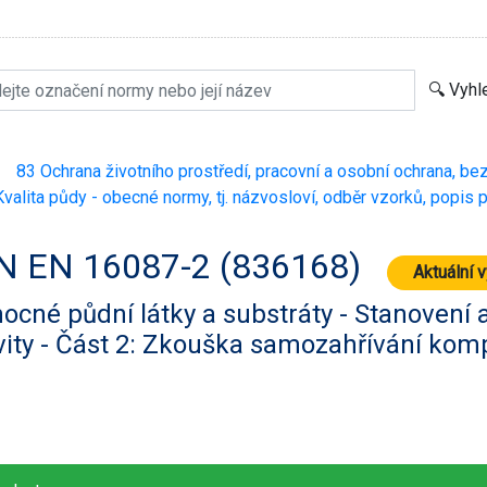
83 Ochrana životního prostředí, pracovní a osobní ochrana, be
>
valita půdy - obecné normy, tj. názvosloví, odběr vzorků, popis 
N EN 16087-2 (836168)
Aktuální 
cné půdní látky a substráty - Stanovení 
vity - Část 2: Zkouška samozahřívání kom