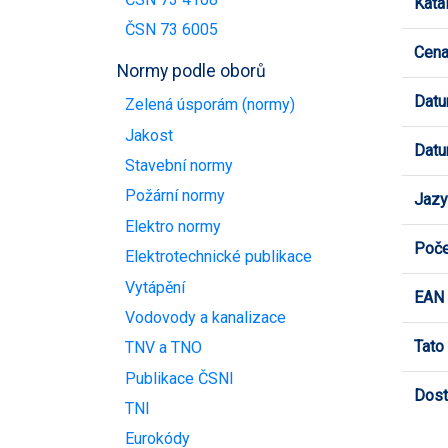
Kata
ČSN 73 6005
Cen
Normy podle oborů
Datu
Zelená úsporám (normy)
Jakost
Datu
Stavební normy
Požární normy
Jazy
Elektro normy
Poče
Elektrotechnické publikace
Vytápění
EAN
Vodovody a kanalizace
Tato
TNV a TNO
Publikace ČSNI
Dost
TNI
Eurokódy