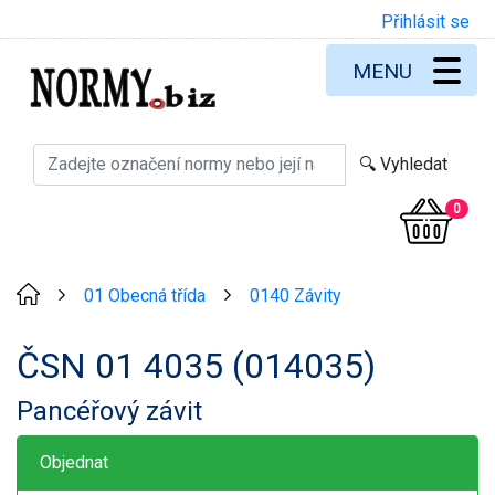
Přihlásit se
MENU
0
01 Obecná třída
0140 Závity
>
>
ČSN 01 4035 (014035)
Pancéřový závit
Objednat