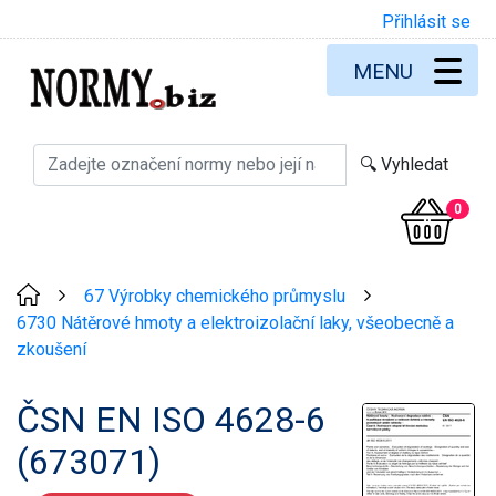
Přihlásit se
MENU
0
67 Výrobky chemického průmyslu
>
>
6730 Nátěrové hmoty a elektroizolační laky, všeobecně a
zkoušení
ČSN EN ISO 4628-6
(673071)