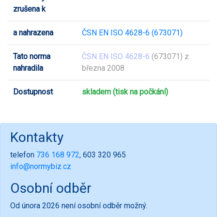
zrušena k
a nahrazena
ČSN EN ISO 4628-6 (673071)
Tato norma
ČSN EN ISO 4628-6
(673071) z
nahradila
března 2008
Dostupnost
skladem (tisk na počkání)
Kontakty
telefon
736 168 972
, 603 320 965
info@normybiz.cz
Osobní odběr
Od února 2026 není osobní odběr možný.