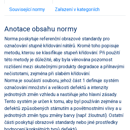
Související normy
Zařazení v kategoriích
Anotace obsahu normy
Norma poskytuje referenční obrazové standardy pro
označování stupně křídování nátěrů. Kromě toho popisuje
metodu, kterou se klasifikuje stupeň křídování. Při použití
této metody je důležité, aby byla věnována pozornost
rozlišení mezi skutečnými produkty degradace a přilnavými
nečistotami, zejména při slabém křídování.
Norma je součástí souboru, jehož část 1 definuje systém
označování množství a velikosti defektů a intenzity
jednotných změn vzhledu a nastiňuje jeho hlavní zásady.
Tento systém je určen k tomu, aby byl používán zejména u
defektů způsobených stárnutím a povětrnostními vlivy a u
jednotných změn typu změny barvy (např. žloutnutí). Ostatní
části poskytují obrazové standardy nebo jiné prostředky
hodnocení konkrétních typů defektů.