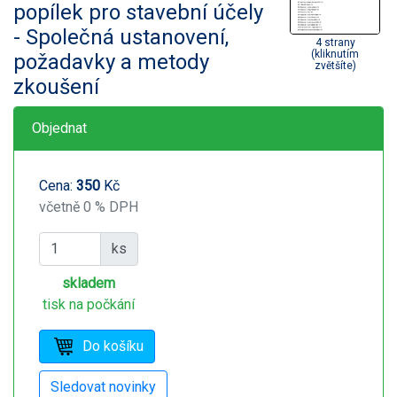
popílek pro stavební účely
- Společná ustanovení,
4 strany
(kliknutím
požadavky a metody
zvětšíte)
zkoušení
Objednat
Cena:
350
Kč
včetně 0 % DPH
ks
skladem
tisk na počkání