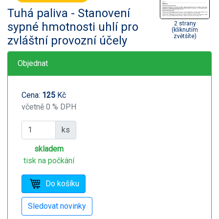
Tuhá paliva - Stanovení
sypné hmotnosti uhlí pro
2 strany
(kliknutím
zvětšíte)
zvláštní provozní účely
Objednat
Cena:
125
Kč
včetně 0 % DPH
ks
skladem
tisk na počkání