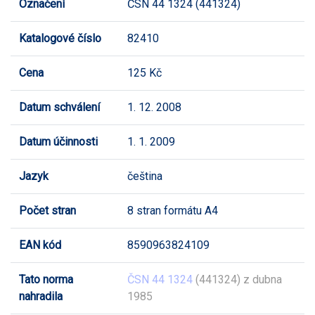
Označení
ČSN 44 1324 (441324)
Katalogové číslo
82410
Cena
125 Kč
Datum schválení
1. 12. 2008
Datum účinnosti
1. 1. 2009
Jazyk
čeština
Počet stran
8 stran formátu A4
EAN kód
8590963824109
Tato norma
ČSN 44 1324
(441324) z dubna
nahradila
1985