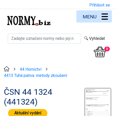
Přihlásit se
MENU
0
44 Hornictví
>
>
4413 Tuhá paliva. metody zkoušení
ČSN 44 1324
(441324)
Aktuální vydání