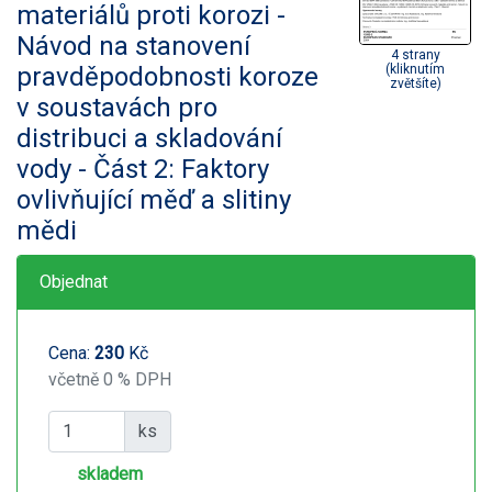
materiálů proti korozi -
Návod na stanovení
4 strany
pravděpodobnosti koroze
(kliknutím
zvětšíte)
v soustavách pro
distribuci a skladování
vody - Část 2: Faktory
ovlivňující měď a slitiny
mědi
Objednat
Cena:
230
Kč
včetně 0 % DPH
ks
skladem