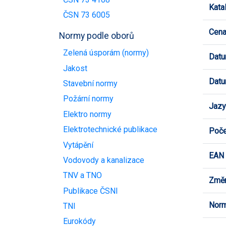
Kata
ČSN 73 6005
Cen
Normy podle oborů
Zelená úsporám (normy)
Datu
Jakost
Datu
Stavební normy
Požární normy
Jazy
Elektro normy
Elektrotechnické publikace
Poče
Vytápění
EAN
Vodovody a kanalizace
TNV a TNO
Změn
Publikace ČSNI
Norm
TNI
Eurokódy