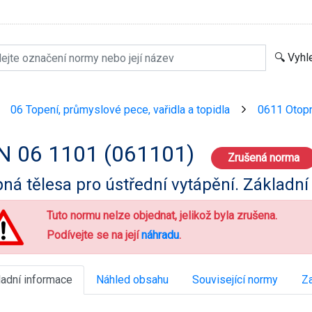
06 Topení, průmyslové pece, vařidla a topidla
0611 Otopná
>
>
N 06 1101 (061101)
Zrušená norma
ná tělesa pro ústřední vytápění. Základní
Tuto normu nelze objednat, jelikož byla zrušena.
Podívejte se na její
náhradu
.
ladní informace
Náhled obsahu
Související normy
Za