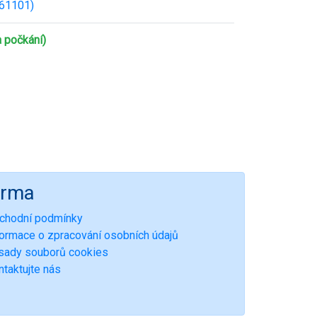
61101)
a počkání)
irma
chodní podmínky
formace o zpracování osobních údajů
sady souborů cookies
ntaktujte nás