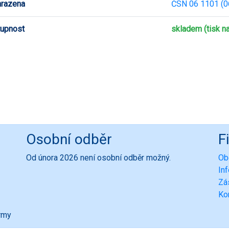
hrazena
ČSN 06 1101 (0
upnost
skladem (tisk n
Osobní odběr
F
Od února 2026 není osobní odběr možný.
Ob
In
Zá
Ko
ormy