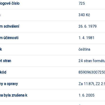
logové číslo
725
a
340 Kč
m schválení
26. 6. 1979
m účinnosti
1. 4. 1981
k
čeština
t stran
24 stran formát
 kód
859096300725
y a opravy
Za 11.87t, Z2 2.
a byla zrušena k
1. 6. 2005