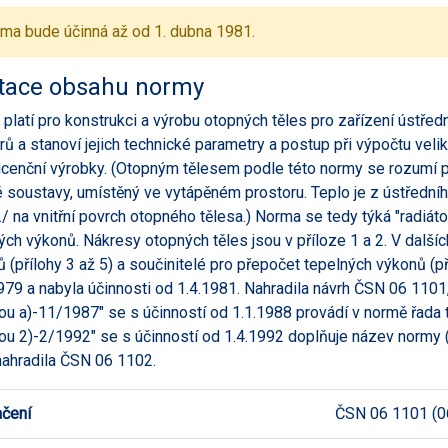
ma bude účinná až od 1. dubna 1981.
tace obsahu normy
platí pro konstrukci a výrobu otopných těles pro zařízení ústřed
rů a stanoví jejich technické parametry a postup při výpočtu veli
licenční výrobky. (Otopným tělesem podle této normy se rozumí p
 soustavy, umístěný ve vytápěném prostoru. Teplo je z ústřední
j./ na vnitřní povrch otopného tělesa.) Norma se tedy týká "radiáto
ých výkonů. Nákresy otopných těles jsou v příloze 1 a 2. V dalšíc
 (přílohy 3 až 5) a součinitelé pro přepočet tepelných výkonů (p
979 a nabyla účinnosti od 1.4.1981. Nahradila návrh ČSN 06 1101,
u a)-11/1987" se s účinností od 1.1.1988 provádí v normě řada
u 2)-2/1992" se s účinností od 1.4.1992 doplňuje název normy (v 
nahradila ČSN 06 1102.
čení
ČSN 06 1101 (0