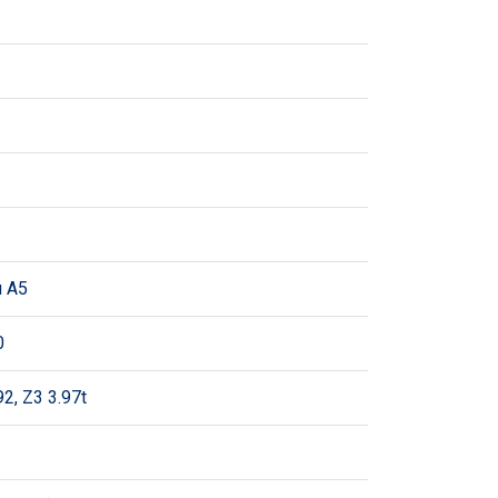
u A5
0
92, Z3 3.97t