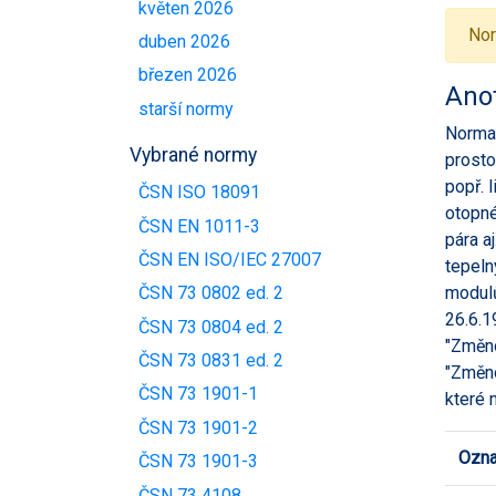
květen 2026
Nor
duben 2026
březen 2026
Ano
starší normy
Norma 
Vybrané normy
prosto
popř. 
ČSN ISO 18091
otopné
ČSN EN 1011-3
pára a
ČSN EN ISO/IEC 27007
tepeln
modulů
ČSN 73 0802 ed. 2
26.6.1
ČSN 73 0804 ed. 2
"Změno
ČSN 73 0831 ed. 2
"Změno
ČSN 73 1901-1
které 
ČSN 73 1901-2
Ozna
ČSN 73 1901-3
ČSN 73 4108