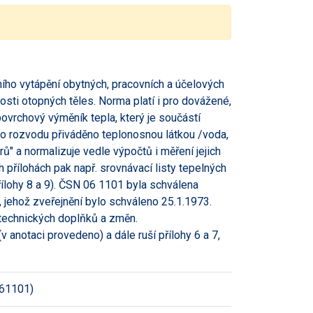
ního vytápění obytných, pracovních a účelových
kosti otopných těles. Norma platí i pro dovážené,
ovrchový výměník tepla, který je součástí
ho rozvodu přiváděno teplonosnou látkou /voda,
rů" a normalizuje vedle výpočtů i měření jejich
h přílohách pak např. srovnávací listy tepelných
řílohy 8 a 9). ČSN 06 1101 byla schválena
 jehož zveřejnění bylo schváleno 25.1.1973.
 technických doplňků a změn.
anotaci provedeno) a dále ruší přílohy 6 a 7,
61101)