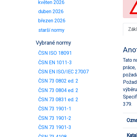
květen 2026
duben 2026
březen 2026
Zák
starší normy
Vybrané normy
Ano
ČSN ISO 18091
Tato n
ČSN EN 1011-3
práce,
ČSN EN ISO/IEC 27007
požada
ČSN 73 0802 ed. 2
Požada
výběru 
ČSN 73 0804 ed. 2
Specif
ČSN 73 0831 ed. 2
379.
ČSN 73 1901-1
ČSN 73 1901-2
Ozna
ČSN 73 1901-3
Kata
ČSN 73 4108