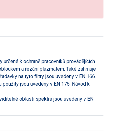
try určené k ochraně pracovníků provádějících
ým obloukem a řezání plazmatem. Také zahrnuje
adavky na tyto filtry jsou uvedeny v EN 166.
u použity jsou uvedeny v EN 175. Návod k
viditelné oblasti spektra jsou uvedeny v EN