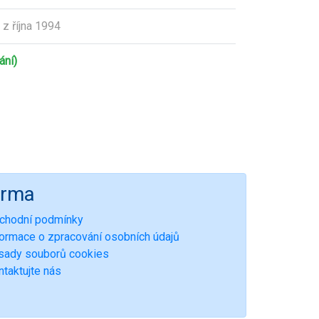
z října 1994
ání)
irma
chodní podmínky
formace o zpracování osobních údajů
sady souborů cookies
ntaktujte nás