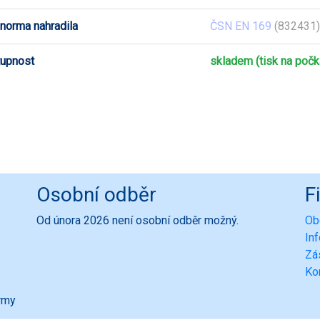
 norma nahradila
ČSN EN 169
(832431) 
upnost
skladem (tisk na počk
Osobní odběr
F
Od února 2026 není osobní odběr možný.
Ob
In
Zá
Ko
ormy