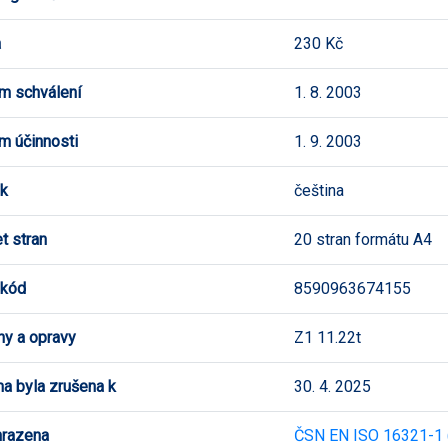
a
230 Kč
m schválení
1. 8. 2003
m účinnosti
1. 9. 2003
k
čeština
t stran
20 stran formátu A4
 kód
8590963674155
y a opravy
Z1 11.22t
a byla zrušena k
30. 4. 2025
hrazena
ČSN EN ISO 16321-1 