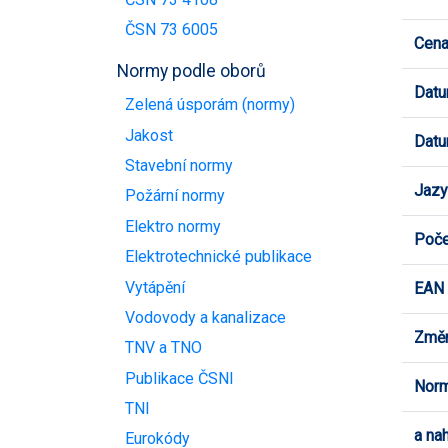
ČSN 73 6005
Cen
Normy podle oborů
Datu
Zelená úsporám (normy)
Jakost
Datu
Stavební normy
Jazy
Požární normy
Elektro normy
Poče
Elektrotechnické publikace
Vytápění
EAN
Vodovody a kanalizace
Změn
TNV a TNO
Publikace ČSNI
Norm
TNI
a na
Eurokódy