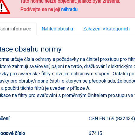
Tuto normu nelze objednat, jelikož byla zrušena.
Podívejte se na její
náhradu
.
ladní informace
Náhled obsahu
Zařazení v kategoriích
tace obsahu normy
orma určuje čísla ochrany a požadavky na činitel prostupu pro fil
 které zahrnují svařování, pájení na tvrdo, drážkování elektrick
vky pro svářečské filtry s dvojím ochranným stupeň . Ostatní pož
vky pro obruby/nosné části, o kterých se předpokládá, že budo
a použití těchto filtrů je uveden v příloze A.
ikace na filtry pro svařování s proměnným činitelem prostupu ve 
čení
ČSN EN 169 (832434)
logové číslo
67415