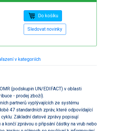
řazení v kategoriích
NCOMR (podskupin UN/EDIFACT) v oblasti
buce - prodej zboží).
dních partnerů vyplývajících ze systému
bě 47 standardních zpráv, které odpovídající
yklu: Základní datové zprávy popisují
 a končí zprávou o připsání částky na vrub nebo
o zprávy o plánech se používají k informování