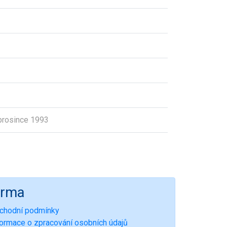
prosince 1993
irma
chodní podmínky
formace o zpracování osobních údajů