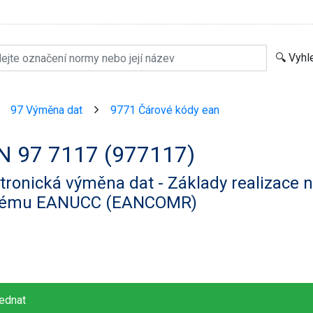
97 Výměna dat
9771 Čárové kódy ean
>
>
N 97 7117 (977117)
tronická výměna dat - Základy realizace
tému EANUCC (EANCOMR)
ednat