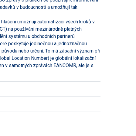
adavků v budoucnosti a umožňují tak
h hlášení umožňují automatizaci všech kroků v
ACT) na používání mezinárodně platných
ění systému u obchodních partnerů.
které poskytuje jedinečnou a jednoznačnou
ího původu nebo určení. To má zásadní význam při
obal Location Number) je globální lokalizační
ejen v samotných zprávách EANCOMR, ale je s