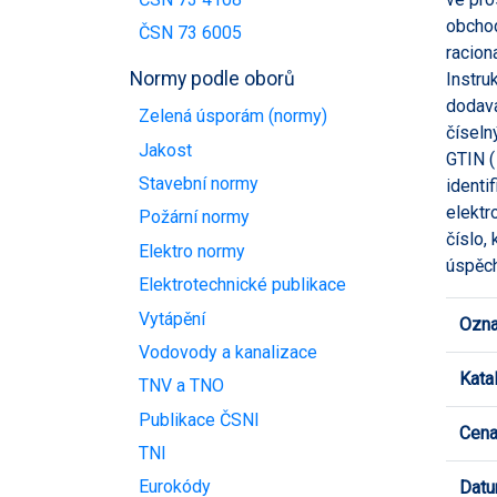
obchod
ČSN 73 6005
racion
Normy podle oborů
Instru
dodava
Zelená úsporám (normy)
číseln
Jakost
GTIN (
Stavební normy
identi
elektr
Požární normy
číslo,
Elektro normy
úspěch
Elektrotechnické publikace
Vytápění
Ozna
Vodovody a kanalizace
Kata
TNV a TNO
Publikace ČSNI
Cen
TNI
Eurokódy
Datu