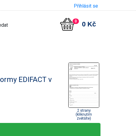
Přihlásit se
0
0 Kč
 normy EDIFACT v
2 strany
(kliknutím
zvětšíte)