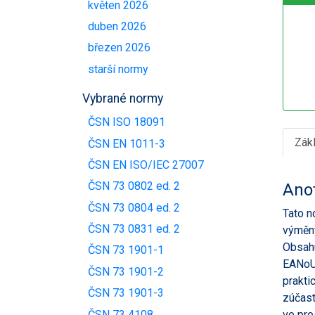
květen 2026
duben 2026
březen 2026
starší normy
Vybrané normy
ČSN ISO 18091
Zák
ČSN EN 1011-3
ČSN EN ISO/IEC 27007
ČSN 73 0802 ed. 2
Ano
ČSN 73 0804 ed. 2
Tato n
ČSN 73 0831 ed. 2
výměny
Obsahu
ČSN 73 1901-1
EANoUC
ČSN 73 1901-2
prakti
ČSN 73 1901-3
zúčast
ČSN 73 4108
ve pro