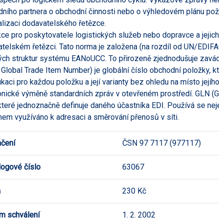
ního partnera o obchodní činnosti nebo o výhledovém plánu pož
alizaci dodavatelského řetězce.
kce pro poskytovatele logistických služeb nebo dopravce a jejic
telském řetězci. Tato norma je založena (na rozdíl od UN/EDIF
ých struktur systému EANoUCC. To přirozeně zjednodušuje zavád
 Global Trade Item Number) je globální číslo obchodní položky, 
fikaci pro každou položku a její varianty bez ohledu na místo jej
onické výměně standardních zpráv v otevřeném prostředí. GLN (Gl
 které jednoznačně definuje daného účastníka EDI. Používá se n
em využíváno k adresaci a směrování přenosů v síti.
čení
ČSN 97 7117 (977117)
logové číslo
63067
a
230 Kč
m schválení
1. 2. 2002