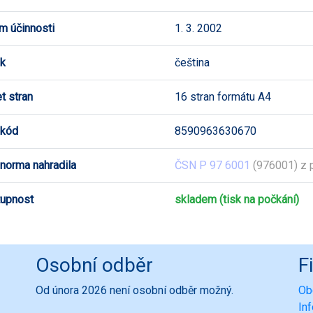
m účinnosti
1. 3. 2002
k
čeština
t stran
16 stran formátu A4
 kód
8590963630670
 norma nahradila
ČSN P 97 6001
(976001) z 
upnost
skladem (tisk na počkání)
Osobní odběr
F
Od února 2026 není osobní odběr možný.
Ob
In