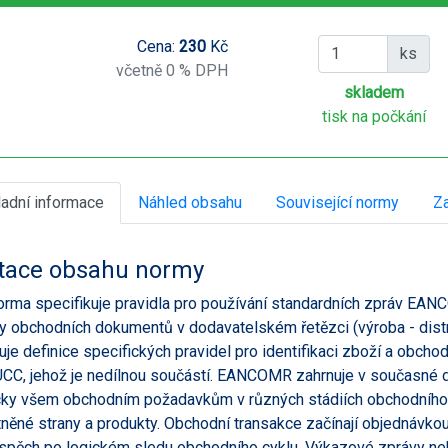
Cena:
230
Kč
ks
včetně 0 % DPH
skladem
tisk na počkání
ladní informace
Náhled obsahu
Související normy
Za
tace obsahu normy
orma specifikuje pravidla pro používání standardních zpráv EA
 obchodních dokumentů v dodavatelském řetězci (výroba - distri
je definice specifických pravidel pro identifikaci zboží a obcho
C, jehož je nedílnou součástí. EANCOMR zahrnuje v současné do
cky všem obchodním požadavkům v různých stádiích obchodního c
něné strany a produkty. Obchodní transakce začínají objednávkou
spěch po logickém sledu obchodního cyklu. Výkazové zprávy neb