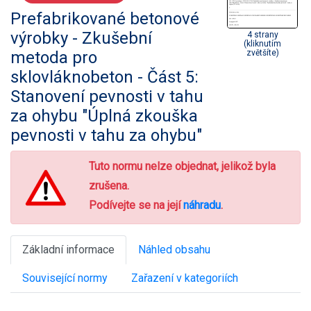
Prefabrikované betonové
výrobky - Zkušební
4 strany
(kliknutím
metoda pro
zvětšíte)
sklovláknobeton - Část 5:
Stanovení pevnosti v tahu
za ohybu "Úplná zkouška
pevnosti v tahu za ohybu"
Tuto normu nelze objednat, jelikož byla
zrušena.
Podívejte se na její
náhradu
.
Základní informace
Náhled obsahu
Související normy
Zařazení v kategoriích