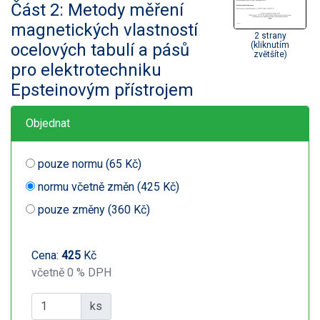
Část 2: Metody měření
magnetických vlastností
2 strany
ocelových tabulí a pásů
(kliknutím
zvětšíte)
pro elektrotechniku
Epsteinovým přístrojem
Objednat
pouze normu (65 Kč)
normu včetně změn (425 Kč)
pouze změny (360 Kč)
Cena:
425
Kč
včetně 0 % DPH
ks