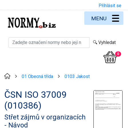
Přihlásit se
MENU
0
01 Obecná třída
0103 Jakost
>
>
ČSN ISO 37009
(010386)
Střet zájmů v organizacích
- Návod