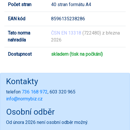
Počet stran
40 stran formátu A4
EAN kód
8596135238286
Tato norma
ČSN EN 13318
(722480) z března
nahradila
2026
Dostupnost
skladem (tisk na počkání)
Kontakty
telefon
736 168 972
, 603 320 965
info@normybiz.cz
Osobní odběr
Od února 2026 není osobní odběr možný.