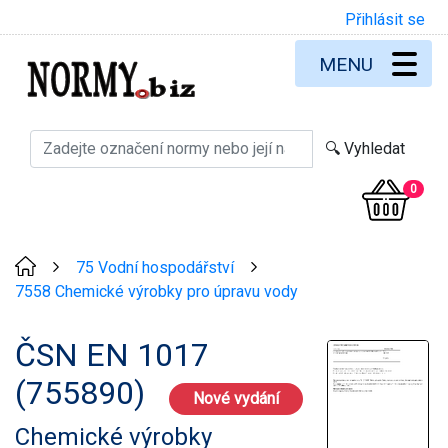
Přihlásit se
MENU
0
75 Vodní hospodářství
>
>
7558 Chemické výrobky pro úpravu vody
ČSN EN 1017
(755890)
Nové vydání
Chemické výrobky