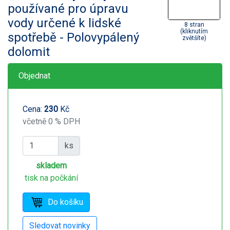
používané pro úpravu
vody určené k lidské
8 stran
(kliknutím
spotřebě - Polovypálený
zvětšíte)
dolomit
Objednat
Cena:
230
Kč
včetně 0 % DPH
ks
skladem
tisk na počkání