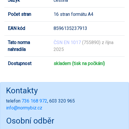
Jazyk
čeština
Počet stran
16 stran formátu A4
EAN kód
8596135237913
Tato norma
ČSN EN 1017
(755890) z října
nahradila
2025
Dostupnost
skladem (tisk na počkání)
Kontakty
telefon
736 168 972
, 603 320 965
info@normybiz.cz
Osobní odběr