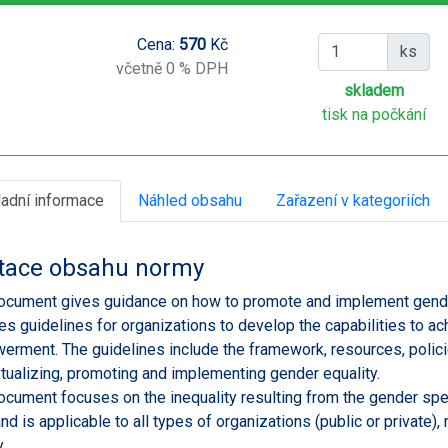
Cena:
570
Kč
ks
včetně 0 % DPH
skladem
tisk na počkání
ladní informace
Náhled obsahu
Zařazení v kategoriích
tace obsahu normy
ocument gives guidance on how to promote and implement gend
es guidelines for organizations to develop the capabilities to a
rment. The guidelines include the framework, resources, polici
tualizing, promoting and implementing gender equality.
ocument focuses on the inequality resulting from the gender spe
nd is applicable to all types of organizations (public or private), r
y.