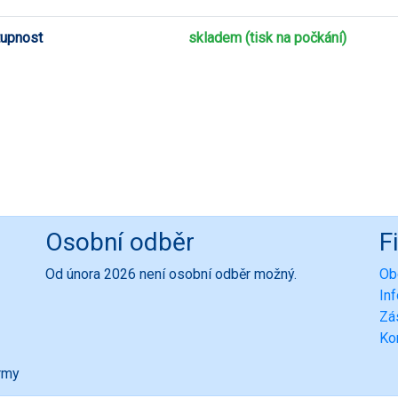
upnost
skladem (tisk na počkání)
Osobní odběr
F
Od února 2026 není osobní odběr možný.
Ob
In
Zá
Ko
ormy