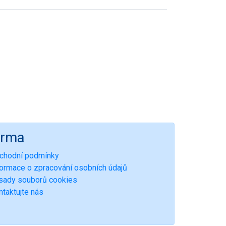
irma
chodní podmínky
formace o zpracování osobních údajů
sady souborů cookies
ntaktujte nás