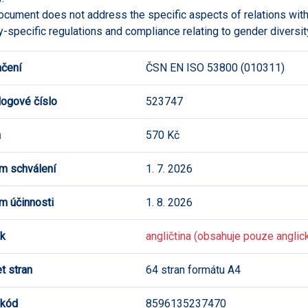
ocument does not address the specific aspects of relations with 
y-specific regulations and compliance relating to gender diversit
čení
ČSN EN ISO 53800 (010311)
logové číslo
523747
a
570 Kč
m schválení
1. 7. 2026
m účinnosti
1. 8. 2026
k
angličtina (obsahuje pouze anglick
t stran
64 stran formátu A4
 kód
8596135237470