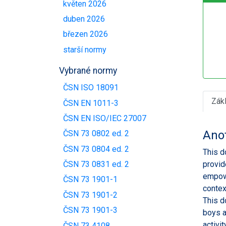
květen 2026
duben 2026
březen 2026
starší normy
Vybrané normy
ČSN ISO 18091
Zák
ČSN EN 1011-3
ČSN EN ISO/IEC 27007
Ano
ČSN 73 0802 ed. 2
ČSN 73 0804 ed. 2
This d
provid
ČSN 73 0831 ed. 2
empowe
ČSN 73 1901-1
contex
ČSN 73 1901-2
This d
ČSN 73 1901-3
boys a
activit
ČSN 73 4108