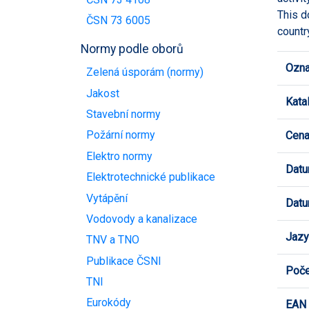
This d
ČSN 73 6005
countr
Normy podle oborů
Ozna
Zelená úsporám (normy)
Jakost
Kata
Stavební normy
Požární normy
Cen
Elektro normy
Datu
Elektrotechnické publikace
Vytápění
Datu
Vodovody a kanalizace
Jazy
TNV a TNO
Publikace ČSNI
Poče
TNI
Eurokódy
EAN