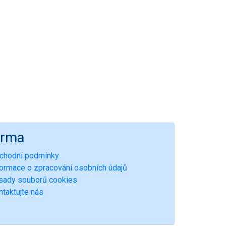
irma
chodní podmínky
formace o zpracování osobních údajů
sady souborů cookies
ntaktujte nás