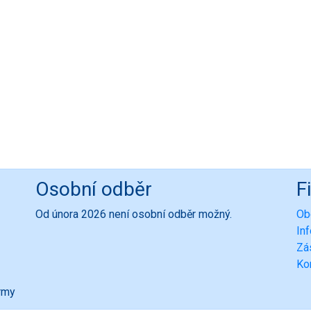
Osobní odběr
F
Od února 2026 není osobní odběr možný.
Ob
In
Zá
Ko
ormy