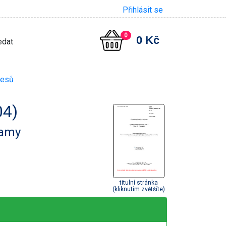
Přihlásit se
0
0 Kč
cesů
04)
ramy
titulní stránka
(kliknutím zvětšíte)