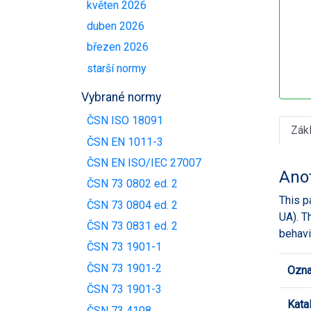
květen 2026
duben 2026
březen 2026
starší normy
Vybrané normy
ČSN ISO 18091
Zák
ČSN EN 1011-3
ČSN EN ISO/IEC 27007
Ano
ČSN 73 0802 ed. 2
This p
ČSN 73 0804 ed. 2
UA). T
ČSN 73 0831 ed. 2
behavi
ČSN 73 1901-1
ČSN 73 1901-2
Ozna
ČSN 73 1901-3
Kata
ČSN 73 4108