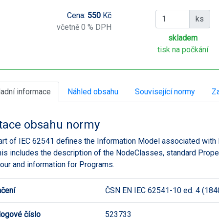
Cena:
550
Kč
ks
včetně 0 % DPH
skladem
tisk na počkání
ladní informace
Náhled obsahu
Související normy
Za
tace obsahu normy
art of IEC 62541 defines the Information Model associated with
his includes the description of the NodeClasses, standard Prop
our and information for Programs.
čení
ČSN EN IEC 62541-10 ed. 4 (184
logové číslo
523733