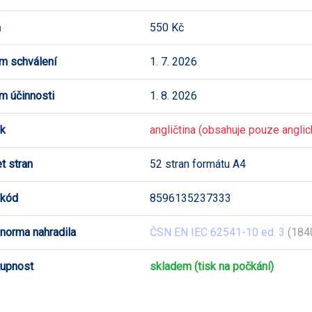
a
550 Kč
m schválení
1. 7. 2026
m účinnosti
1. 8. 2026
k
angličtina (obsahuje pouze anglick
t stran
52 stran formátu A4
 kód
8596135237333
 norma nahradila
ČSN EN IEC 62541-10 ed. 3
(184
upnost
skladem (tisk na počkání)