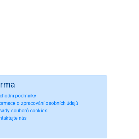
irma
chodní podmínky
formace o zpracování osobních údajů
sady souborů cookies
ntaktujte nás