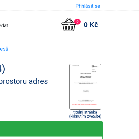
Přihlásit se
0
0 Kč
cesů
4)
prostoru adres
titulní stránka
(kliknutím zvětšíte)