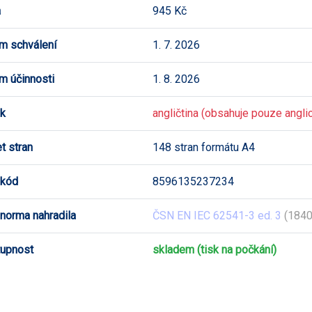
a
945 Kč
m schválení
1. 7. 2026
m účinnosti
1. 8. 2026
k
angličtina (obsahuje pouze anglic
t stran
148 stran formátu A4
 kód
8596135237234
 norma nahradila
ČSN EN IEC 62541-3 ed. 3
(1840
upnost
skladem (tisk na počkání)