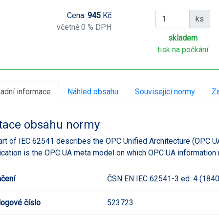
Cena:
945
Kč
ks
včetně 0 % DPH
skladem
tisk na počkání
ladní informace
Náhled obsahu
Související normy
Za
tace obsahu normy
art of IEC 62541 describes the OPC Unified Architecture (OPC U
ication is the OPC UA meta model on which OPC UA information
čení
ČSN EN IEC 62541-3 ed. 4 (184
logové číslo
523723