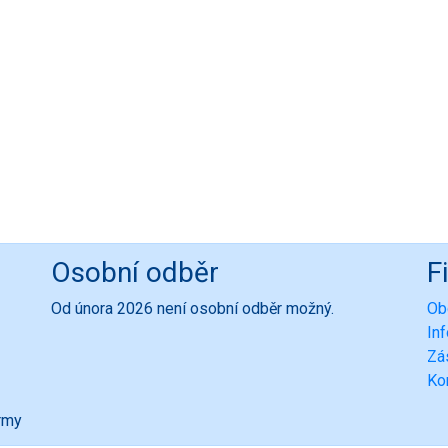
Osobní odběr
F
Od února 2026 není osobní odběr možný.
Ob
In
Zá
Ko
ormy