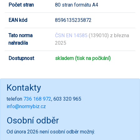
Počet stran
80 stran formátu A4
EAN kód
8596135235872
Tato norma
ČSN EN 14585
(139010) z března
nahradila
2025
Dostupnost
skladem (tisk na počkání)
Kontakty
telefon
736 168 972
, 603 320 965
info@normybiz.cz
Osobní odběr
Od února 2026 není osobní odběr možný.