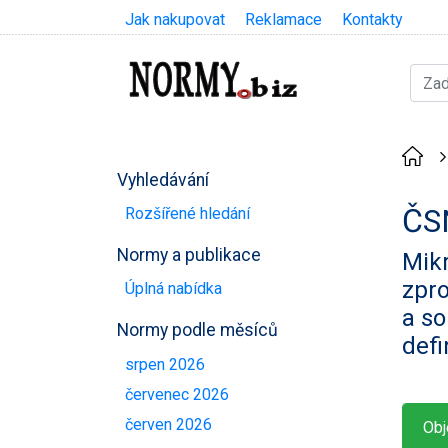
Jak nakupovat
Reklamace
Kontakty
Vyhledávání
ČS
Rozšířené hledání
Normy a publikace
Mikr
zpr
Úplná nabídka
a so
Normy podle měsíců
defi
srpen 2026
červenec 2026
červen 2026
Obj