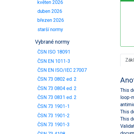
květen 2026
duben 2026
březen 2026
starší normy
Vybrané normy
ČSN ISO 18091
Zák
ČSN EN 1011-3
ČSN EN ISO/IEC 27007
Ano
ČSN 73 0802 ed. 2
ČSN 73 0804 ed. 2
This d
loop-m
ČSN 73 0831 ed. 2
antimi
ČSN 73 1901-1
This d
ČSN 73 1901-2
This d
ČSN 73 1901-3
Valida
docume
ČSN 73 4108