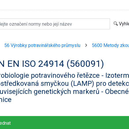
56 Výrobky potravinářského průmyslu
5600 Metody zkou
>
>
N EN ISO 24914 (560091)
obiologie potravinového řetězce - Izoterm
ostředkovaná smyčkou (LAMP) pro detekc
uvisejících genetických markerů - Obecn
nice
ednat