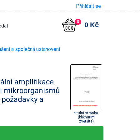
Přihlásit se
0
0 Kč
šení a společná ustanovení
ální amplifikace
i mikroorganismů
é požadavky a
titulní stránka
(kliknutím
zvětšíte)