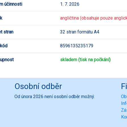
m účinnosti
1. 7. 2026
k
angličtina (obsahuje pouze anglick
t stran
32 stran formátu A4
 kód
8596135235179
upnost
skladem (tisk na počkání)
Osobní odběr
F
Od února 2026 není osobní odběr možný.
Ob
In
Zá
Ko