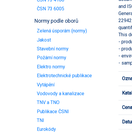
and IS
ČSN 73 6005
Genera
22942-
Normy podle oborů
quanti
Zelená úsporám (normy)
This d
Jakost
- prod
- prod
Stavební normy
- envi
Požární normy
- samp
Elektro normy
Elektrotechnické publikace
Ozna
Vytápění
Kata
Vodovody a kanalizace
TNV a TNO
Cen
Publikace ČSNI
TNI
Datu
Eurokódy