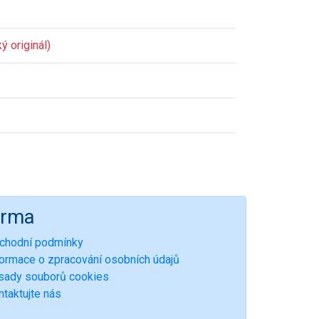
ý originál)
irma
chodní podmínky
formace o zpracování osobních údajů
sady souborů cookies
ntaktujte nás