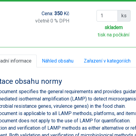
Cena:
350
Kč
ks
včetně 0 % DPH
skladem
tisk na počkání
ladní informace
Náhled obsahu
Zařazení v kategoriích
tace obsahu normy
ocument specifies the general requirements and provides guidan
ediated isothermal amplification (LAMP) to detect microorganis
crobial resistance genes, virulence genes) in the food chain.
ocument is applicable to all LAMP methods, platforms, and items
ocument does not apply to the use of LAMP for quantification.
tion and verification of LAMP methods as either alternative or r
nt. Both validation and verification of microbiological methods 