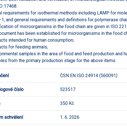
O 17468.
l requirements for isothermal methods including LAMP for molec
1, and general requirements and definitions for polymerase chai
fication of microorganisms in the food chain are given in ISO 221
ocument has been established for microorganisms in the food cha
ucts intended for human consumption;
ucts for feeding animals;
ronmental samples in the area of food and feed production and ha
les from the primary production stage for the above items.
čení
ČSN EN ISO 24914 (560091)
logové číslo
523517
a
350 Kč
m schválení
1. 6. 2026