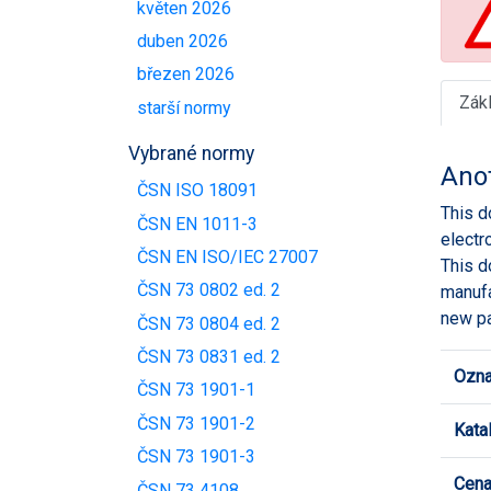
květen 2026
duben 2026
březen 2026
Zák
starší normy
Vybrané normy
Ano
ČSN ISO 18091
This d
ČSN EN 1011-3
electr
ČSN EN ISO/IEC 27007
This d
ČSN 73 0802 ed. 2
manufa
new pa
ČSN 73 0804 ed. 2
ČSN 73 0831 ed. 2
Ozna
ČSN 73 1901-1
ČSN 73 1901-2
Kata
ČSN 73 1901-3
Cen
ČSN 73 4108