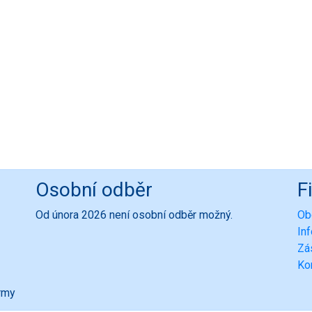
Osobní odběr
F
Od února 2026 není osobní odběr možný.
Ob
In
Zá
Ko
ormy