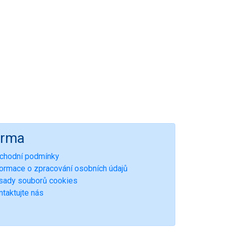
irma
chodní podmínky
formace o zpracování osobních údajů
sady souborů cookies
ntaktujte nás