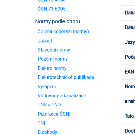
ČSN 73 6005
Datu
Normy podle oborů
Datu
Zelená úsporám (normy)
Jakost
Jazy
Stavební normy
Poče
Požární normy
Elektro normy
EAN
Elektrotechnické publikace
Vytápění
Norm
Vodovody a kanalizace
a na
TNV a TNO
Publikace ČSNI
Tato
TNI
Dost
Eurokódy