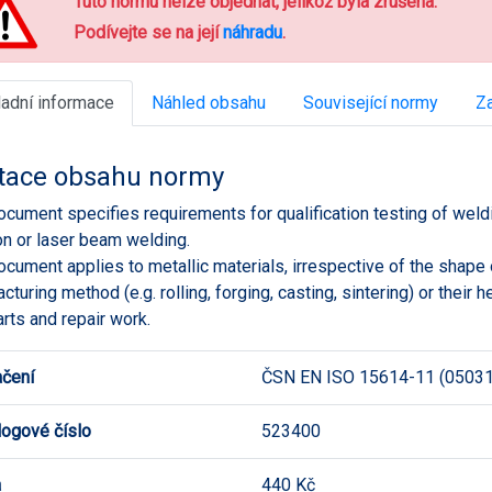
Tuto normu nelze objednat, jelikož byla zrušena.
Podívejte se na její
náhradu
.
ladní informace
Náhled obsahu
Související normy
Za
tace obsahu normy
ocument specifies requirements for qualification testing of wel
on or laser beam welding.
ocument applies to metallic materials, irrespective of the shape o
cturing method (e.g. rolling, forging, casting, sintering) or their 
rts and repair work.
čení
ČSN EN ISO 15614-11 (05031
logové číslo
523400
a
440 Kč