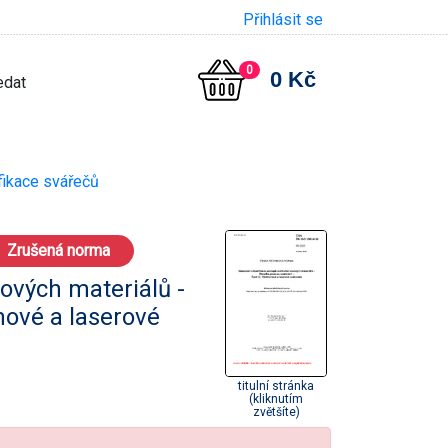
Přihlásit se
0
0 Kč
ifikace svářečů
Zrušená norma
ových materiálů -
nové a laserové
titulní stránka
(kliknutím
zvětšíte)