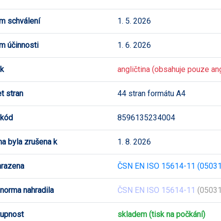
m schválení
1. 5. 2026
m účinnosti
1. 6. 2026
k
angličtina (obsahuje pouze ang
t stran
44 stran formátu A4
 kód
8596135234004
a byla zrušena k
1. 8. 2026
hrazena
ČSN EN ISO 15614-11 (05031
 norma nahradila
ČSN EN ISO 15614-11
(05031
upnost
skladem (tisk na počkání)