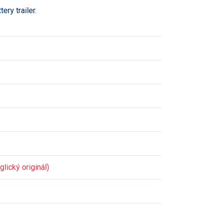
ry trailer.
lický originál)