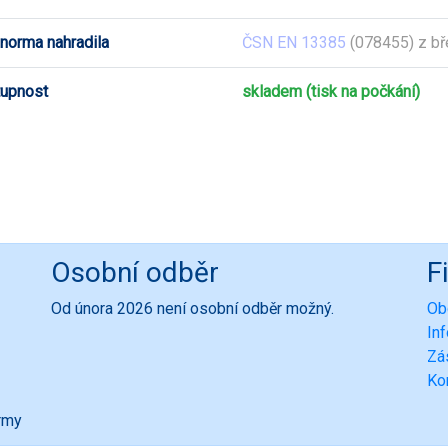
 norma nahradila
ČSN EN 13385
(078455) z b
upnost
skladem (tisk na počkání)
Osobní odběr
F
Od února 2026 není osobní odběr možný.
Ob
In
Zá
Ko
ormy