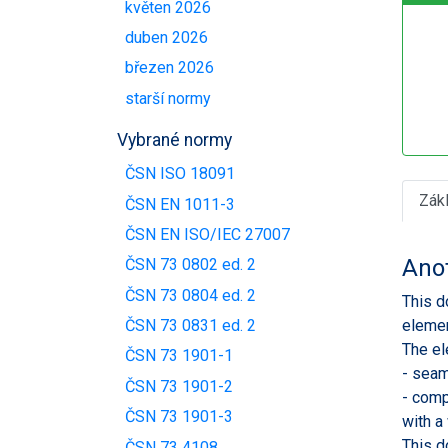
květen 2026
duben 2026
březen 2026
starší normy
Vybrané normy
ČSN ISO 18091
Zák
ČSN EN 1011-3
ČSN EN ISO/IEC 27007
Ano
ČSN 73 0802 ed. 2
ČSN 73 0804 ed. 2
This d
elemen
ČSN 73 0831 ed. 2
The el
ČSN 73 1901-1
- seam
ČSN 73 1901-2
- comp
ČSN 73 1901-3
with a
This d
ČSN 73 4108