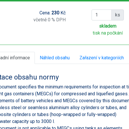
Cena:
230
Kč
ks
včetně 0 % DPH
skladem
tisk na počkání
ladní informace
Náhled obsahu
Zařazení v kategoriích
tace obsahu normy
ocument specifies the minimum requirements for inspection at time
t gas containers (MEGCs) for compressed and liquefied gases.
ements of battery vehicles and MEGCs covered by this document
less steel or seamless aluminium alloy cylinders or tubes, and
osite cylinders or tubes (hoop-wrapped or fully-wrapped)
 water capacity up to 3000 l.
ocument is not applicable to MEGCs using tanks as elements.