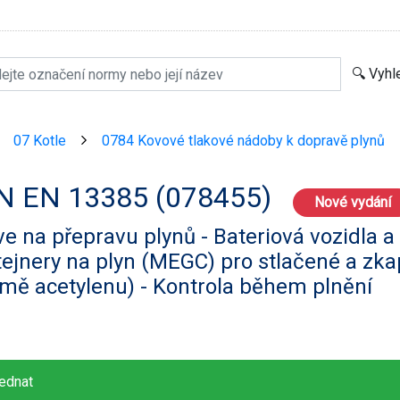
07 Kotle
0784 Kovové tlakové nádoby k dopravě plynů
>
>
N EN 13385 (078455)
Nové vydání
e na přepravu plynů - Bateriová vozidla a
ejnery na plyn (MEGC) pro stlačené a zka
mě acetylenu) - Kontrola během plnění
ednat