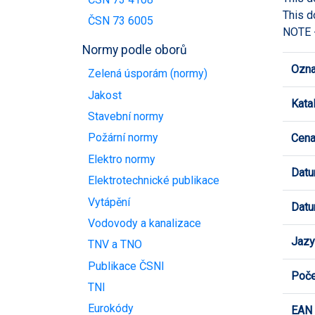
This d
ČSN 73 6005
NOTE -
Normy podle oborů
Ozna
Zelená úsporám (normy)
Jakost
Kata
Stavební normy
Požární normy
Cen
Elektro normy
Datu
Elektrotechnické publikace
Vytápění
Datu
Vodovody a kanalizace
Jazy
TNV a TNO
Publikace ČSNI
Poče
TNI
Eurokódy
EAN