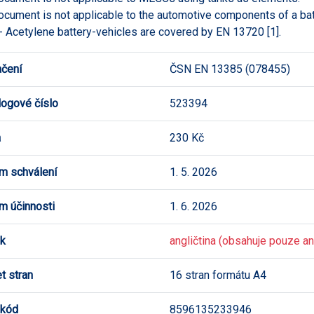
ocument is not applicable to the automotive components of a batte
 Acetylene battery-vehicles are covered by EN 13720 [1].
čení
ČSN EN 13385 (078455)
logové číslo
523394
a
230 Kč
m schválení
1. 5. 2026
m účinnosti
1. 6. 2026
k
angličtina (obsahuje pouze ang
t stran
16 stran formátu A4
 kód
8596135233946