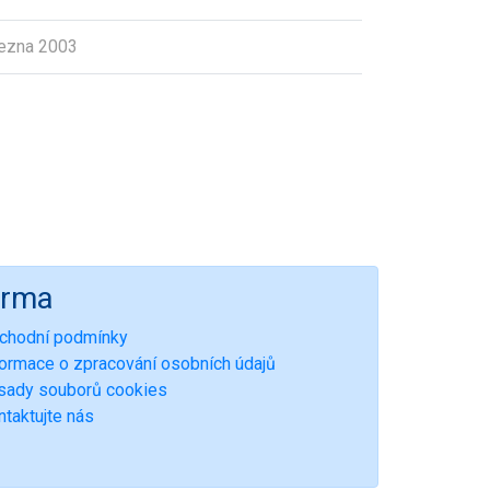
řezna 2003
irma
chodní podmínky
formace o zpracování osobních údajů
sady souborů cookies
ntaktujte nás