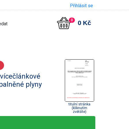
Přihlásit se
0
0 Kč
 vícečlánkové
palněné plyny
titulní stránka
(kliknutím
zvětšíte)