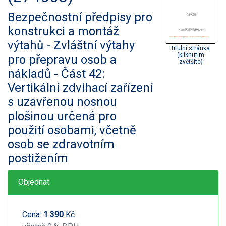
Bezpečnostní předpisy pro
konstrukci a montáž
výtahů - Zvláštní výtahy
titulní stránka
(kliknutím
pro přepravu osob a
zvětšíte)
nákladů - Část 42:
Vertikální zdvihací zařízení
s uzavřenou nosnou
plošinou určená pro
použití osobami, včetně
osob se zdravotním
postižením
Objednat
Cena:
1 390
Kč