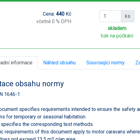
Cena:
440
Kč
ks
včetně 0 % DPH
skladem
tisk na počkání
ladní informace
Náhled obsahu
Související normy
Za
tace obsahu normy
N 1646-1
ocument specifies requirements intended to ensure the safety 
ns for temporary or seasonal habitation.
o specifies the corresponding test methods.
ic requirements of this document apply to motor caravans where t
does not exceed 13,5 m2 plan area.