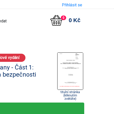
Přihlásit se
0
0 Kč
ové vydání
any - Část 1:
a bezpečnosti
titulní stránka
(kliknutím
zvětšíte)