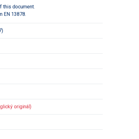
f this document.
in EN 13878.
7)
lický originál)