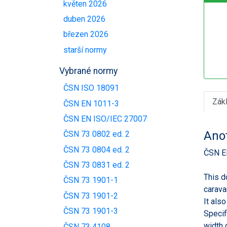
květen 2026
duben 2026
březen 2026
starší normy
Vybrané normy
ČSN ISO 18091
Zák
ČSN EN 1011-3
ČSN EN ISO/IEC 27007
Ano
ČSN 73 0802 ed. 2
ČSN 73 0804 ed. 2
ČSN E
ČSN 73 0831 ed. 2
This d
ČSN 73 1901-1
carava
ČSN 73 1901-2
It als
ČSN 73 1901-3
Specif
width 
ČSN 73 4108