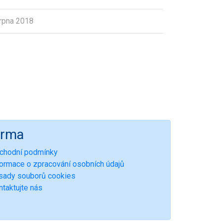
rpna 2018
irma
chodní podmínky
formace o zpracování osobních údajů
sady souborů cookies
ntaktujte nás