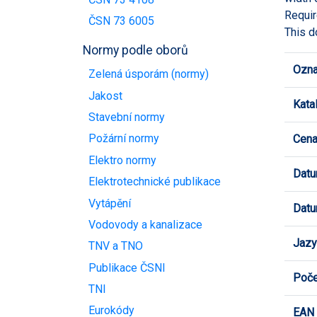
Requir
ČSN 73 6005
This d
Normy podle oborů
Ozna
Zelená úsporám (normy)
Jakost
Kata
Stavební normy
Požární normy
Cen
Elektro normy
Datu
Elektrotechnické publikace
Vytápění
Datu
Vodovody a kanalizace
Jazy
TNV a TNO
Publikace ČSNI
Poče
TNI
Eurokódy
EAN