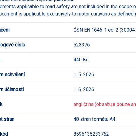
ements applicable to road safety are not included in the scope o
ocument is applicable exclusively to motor caravans as defined 
čení
ČSN EN 1646-1 ed. 2 (30004
logové číslo
523376
a
440 Kč
m schválení
1. 5. 2026
m účinnosti
1. 6. 2026
k
angličtina (obsahuje pouze ang
t stran
48 stran formátu A4
 kód
8596135233762