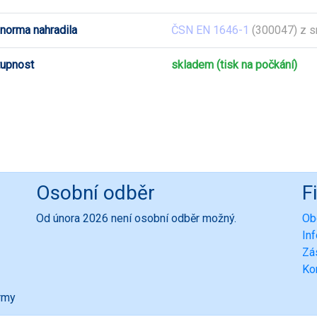
 norma nahradila
ČSN EN 1646-1
(300047) z s
upnost
skladem (tisk na počkání)
Osobní odběr
F
Od února 2026 není osobní odběr možný.
Ob
In
Zá
Ko
ormy