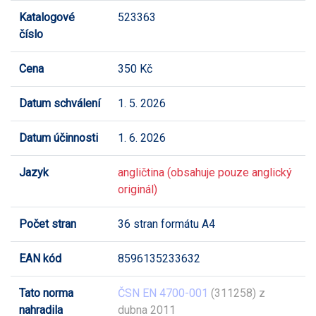
Katalogové
523363
číslo
Cena
350 Kč
Datum schválení
1. 5. 2026
Datum účinnosti
1. 6. 2026
Jazyk
angličtina (obsahuje pouze anglický
originál)
Počet stran
36 stran formátu A4
EAN kód
8596135233632
Tato norma
ČSN EN 4700-001
(311258) z
nahradila
dubna 2011