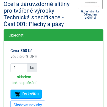
Ocel a žáruvzdorné slitiny
pro tvářené výrobky -
titulní stránka
(kliknutím
Technická specifikace -
zvětšíte)
Část 001: Plechy a pásy
Objednat
Cena:
350
Kč
včetně 0 % DPH
ks
skladem
tisk na počkání