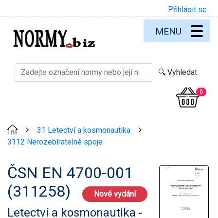
Přihlásit se
MENU
0
31 Letectví a kosmonautika
>
>
3112 Nerozebíratelné spoje
ČSN EN 4700-001
(311258)
Nové vydání
Letectví a kosmonautika -