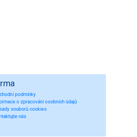
irma
chodní podmínky
formace o zpracování osobních údajů
sady souborů cookies
ntaktujte nás