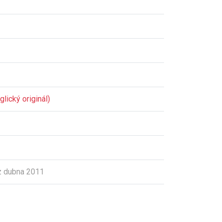
lický originál)
z dubna 2011