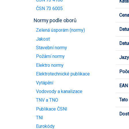
Kata
ČSN 73 6005
Cen
Normy podle oborů
Datu
Zelená úsporám (normy)
Jakost
Datu
Stavební normy
Požární normy
Jazy
Elektro normy
Poče
Elektrotechnické publikace
Vytápění
EAN
Vodovody a kanalizace
Tato
TNV a TNO
Publikace ČSNI
Dost
TNI
Eurokódy