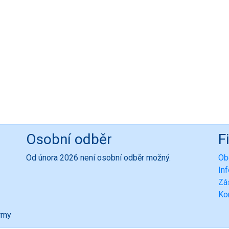
Osobní odběr
F
Od února 2026 není osobní odběr možný.
Ob
In
Zá
Ko
ormy