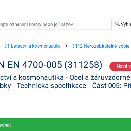
31 Letectví a kosmonautika
3112 Nerozebíratelné spoje
>
>
N EN 4700-005 (311258)
Nové v
ctví a kosmonautika - Ocel a žáruvzdorné 
bky - Technická specifikace - Část 005: Př
ednat