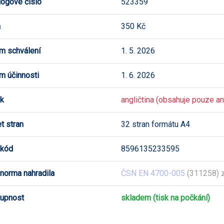
logové číslo
523359
a
350 Kč
m schválení
1. 5. 2026
m účinnosti
1. 6. 2026
k
angličtina (obsahuje pouze ang
t stran
32 stran formátu A4
 kód
8596135233595
 norma nahradila
ČSN EN 4700-005
(311258) 
upnost
skladem (tisk na počkání)