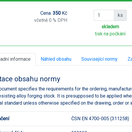
Cena:
350
Kč
ks
včetně 0 % DPH
skladem
tisk na počkání
ladní informace
Náhled obsahu
Související normy
Za
tace obsahu normy
ocument specifies the requirements for the ordering, manufacture,
esisting alloy forging stock. It is presupposed to be applied whe
al standard unless otherwise specified on the drawing, order or 
čení
ČSN EN 4700-005 (311258)