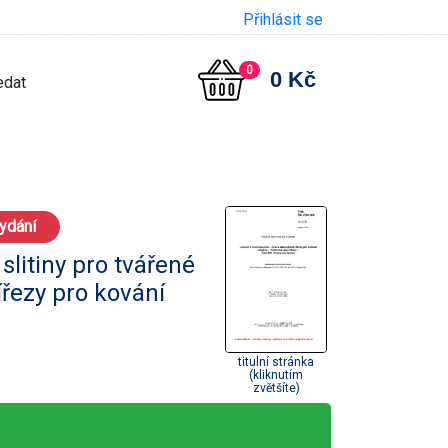
Přihlásit se
0
0 Kč
ydání
slitiny pro tvářené
ířezy pro kování
titulní stránka
(kliknutím
zvětšíte)