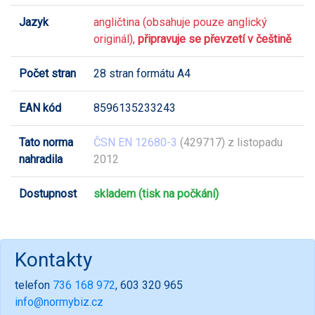
Jazyk
angličtina (obsahuje pouze anglický
originál),
připravuje se převzetí v češtině
Počet stran
28 stran formátu A4
EAN kód
8596135233243
Tato norma
ČSN EN 12680-3
(429717) z listopadu
nahradila
2012
Dostupnost
skladem (tisk na počkání)
Kontakty
telefon
736 168 972
, 603 320 965
info@normybiz.cz