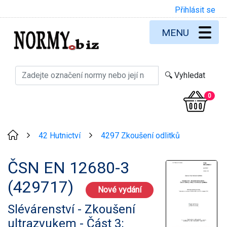
Přihlásit se
MENU
0
42 Hutnictví
4297 Zkoušení odlitků
>
>
ČSN EN 12680-3
(429717)
Nové vydání
Slévárenství - Zkoušení
ultrazvukem - Část 3: