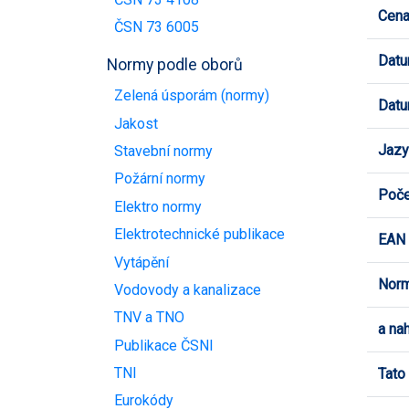
Cen
ČSN 73 6005
Datu
Normy podle oborů
Zelená úsporám (normy)
Datu
Jakost
Jazy
Stavební normy
Požární normy
Poče
Elektro normy
Elektrotechnické publikace
EAN
Vytápění
Norm
Vodovody a kanalizace
TNV a TNO
a na
Publikace ČSNI
TNI
Tato
Eurokódy