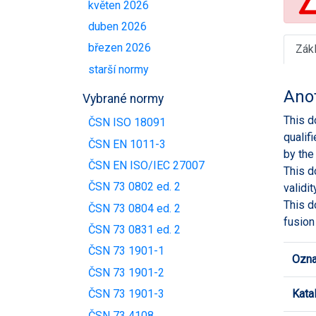
květen 2026
duben 2026
březen 2026
Zák
starší normy
Ano
Vybrané normy
This d
ČSN ISO 18091
qualif
ČSN EN 1011-3
by the
ČSN EN ISO/IEC 27007
This d
ČSN 73 0802 ed. 2
validi
This d
ČSN 73 0804 ed. 2
fusion
ČSN 73 0831 ed. 2
ČSN 73 1901-1
Ozna
ČSN 73 1901-2
Kata
ČSN 73 1901-3
ČSN 73 4108