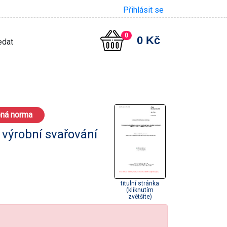
Přihlásit se
0
0 Kč
ená norma
 výrobní svařování
titulní stránka
(kliknutím
zvětšíte)