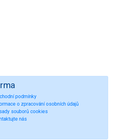
irma
chodní podmínky
formace o zpracování osobních údajů
sady souborů cookies
ntaktujte nás