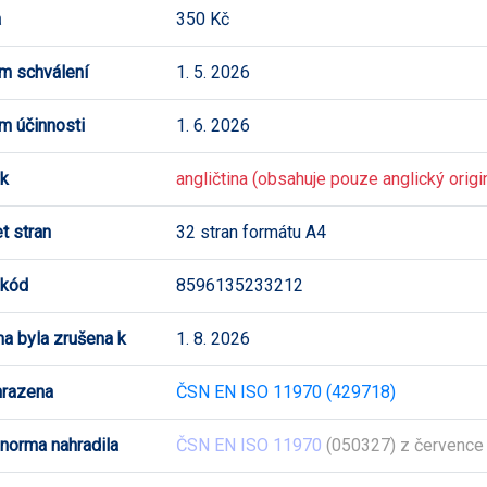
a
350 Kč
m schválení
1. 5. 2026
m účinnosti
1. 6. 2026
k
angličtina (obsahuje pouze anglický origi
t stran
32 stran formátu A4
 kód
8596135233212
a byla zrušena k
1. 8. 2026
hrazena
ČSN EN ISO 11970 (429718)
 norma nahradila
ČSN EN ISO 11970
(050327) z července