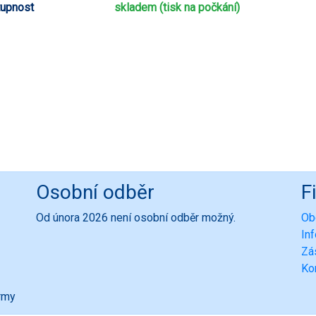
upnost
skladem (tisk na počkání)
Osobní odběr
F
Od února 2026 není osobní odběr možný.
Ob
In
Zá
Ko
ormy