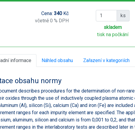
Cena:
340
Kč
ks
včetně 0 % DPH
skladem
tisk na počkání
ladní informace
Náhled obsahu
Zařazení v kategoriích
tace obsahu normy
ocument describes procedures for the determination of non-rare ea
eir oxides through the use of inductively coupled plasma atom
aluminum (Al), silicon (Si), calcium (Ca) and iron (Fe) are include
ement ranges for each impurity element are specified. The app
ium, aluminum, silicon and calcium is from 0,001 to 0,2, and that 
ement ranges in the interlaboratory tests are described later in