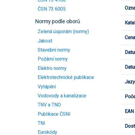
Ozna
ČSN 73 6005
Normy podle oborů
Kata
Zelená úsporám (normy)
Cen
Jakost
Stavební normy
Datu
Požární normy
Datu
Elektro normy
Elektrotechnické publikace
Jazy
Vytápění
Vodovody a kanalizace
Poče
TNV a TNO
EAN
Publikace ČSNI
TNI
Dost
Eurokódy