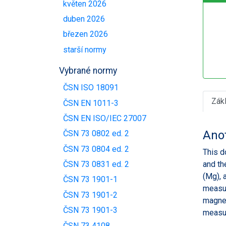
květen 2026
duben 2026
březen 2026
starší normy
Vybrané normy
ČSN ISO 18091
Zák
ČSN EN 1011-3
ČSN EN ISO/IEC 27007
Ano
ČSN 73 0802 ed. 2
ČSN 73 0804 ed. 2
This d
and th
ČSN 73 0831 ed. 2
(Mg), 
ČSN 73 1901-1
measur
ČSN 73 1901-2
magnes
ČSN 73 1901-3
measur
ČSN 73 4108