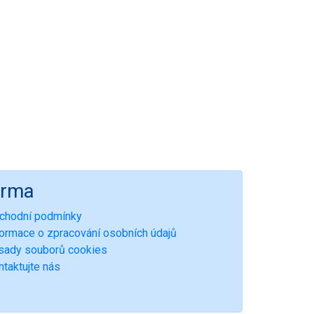
irma
chodní podmínky
formace o zpracování osobních údajů
sady souborů cookies
ntaktujte nás