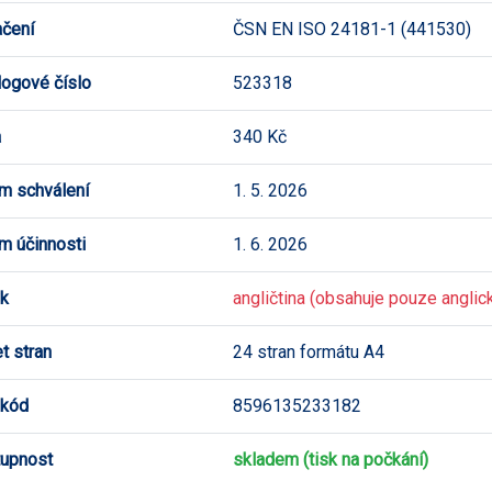
čení
ČSN EN ISO 24181-1 (441530)
logové číslo
523318
a
340 Kč
m schválení
1. 5. 2026
m účinnosti
1. 6. 2026
k
angličtina (obsahuje pouze anglick
t stran
24 stran formátu A4
 kód
8596135233182
upnost
skladem (tisk na počkání)