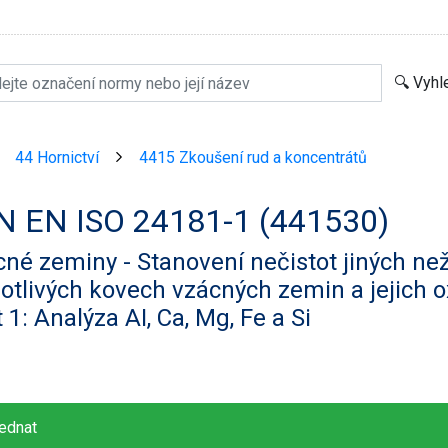
44 Hornictví
4415 Zkoušení rud a koncentrátů
>
>
N EN ISO 24181-1 (441530)
né zeminy - Stanovení nečistot jiných ne
otlivých kovech vzácných zemin a jejich o
 1: Analýza AI, Ca, Mg, Fe a Si
ednat