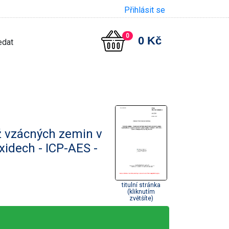
Přihlásit se
0
0 Kč
ž vzácných zemin v
xidech - ICP-AES -
titulní stránka
(kliknutím
zvětšíte)