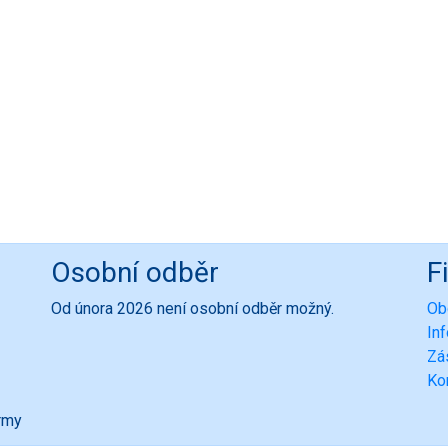
Osobní odběr
F
Od února 2026 není osobní odběr možný.
Ob
In
Zá
Ko
ormy