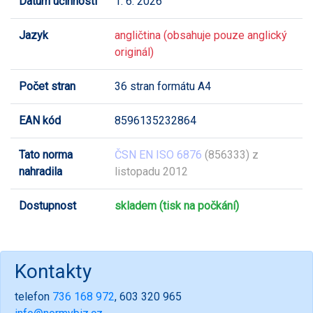
Datum účinnosti
1. 6. 2026
Jazyk
angličtina (obsahuje pouze anglický
originál)
Počet stran
36 stran formátu A4
EAN kód
8596135232864
Tato norma
ČSN EN ISO 6876
(856333) z
nahradila
listopadu 2012
Dostupnost
skladem (tisk na počkání)
Kontakty
telefon
736 168 972
, 603 320 965