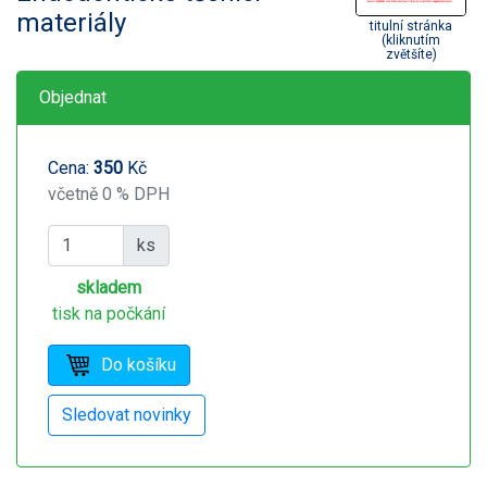
materiály
titulní stránka
(kliknutím
zvětšíte)
Objednat
Cena:
350
Kč
včetně 0 % DPH
ks
skladem
tisk na počkání