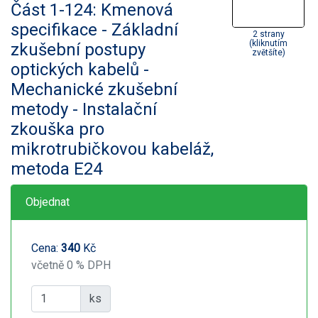
Část 1-124: Kmenová
specifikace - Základní
2 strany
(kliknutím
zkušební postupy
zvětšíte)
optických kabelů -
Mechanické zkušební
metody - Instalační
zkouška pro
mikrotrubičkovou kabeláž,
metoda E24
Objednat
Cena:
340
Kč
včetně 0 % DPH
ks