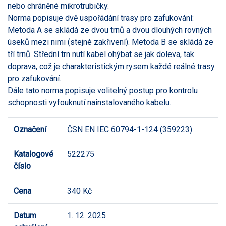
nebo chráněné mikrotrubičky.
Norma popisuje dvě uspořádání trasy pro zafukování:
Metoda A se skládá ze dvou trnů a dvou dlouhých rovných
úseků mezi nimi (stejné zakřivení). Metoda B se skládá ze
tří trnů. Střední trn nutí kabel ohýbat se jak doleva, tak
doprava, což je charakteristickým rysem každé reálné trasy
pro zafukování.
Dále tato norma popisuje volitelný postup pro kontrolu
schopnosti vyfouknutí nainstalovaného kabelu.
Označení
ČSN EN IEC 60794-1-124 (359223)
Katalogové
522275
číslo
Cena
340 Kč
Datum
1. 12. 2025