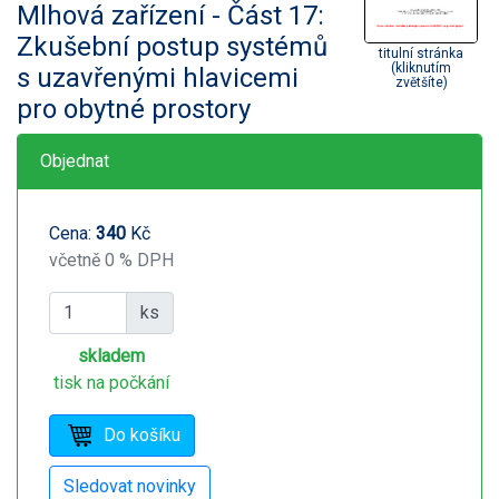
Mlhová zařízení - Část 17:
Zkušební postup systémů
titulní stránka
(kliknutím
s uzavřenými hlavicemi
zvětšíte)
pro obytné prostory
Objednat
Cena:
340
Kč
včetně 0 % DPH
ks
skladem
tisk na počkání