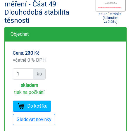
měření - Část 49:
Dlouhodobá stabilita
titulní stránka
(kliknutím
těsnosti
zvětšíte)
Objednat
Cena:
230
Kč
včetně 0 % DPH
ks
skladem
tisk na počkání