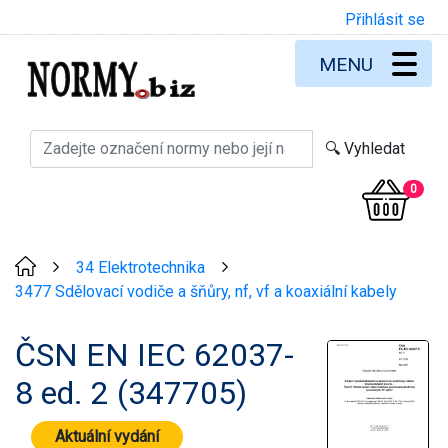
Přihlásit se
MENU
0
34 Elektrotechnika
>
>
3477 Sdělovací vodiče a šňůry, nf, vf a koaxiální kabely
ČSN EN IEC 62037-
8 ed. 2 (347705)
Aktuální vydání