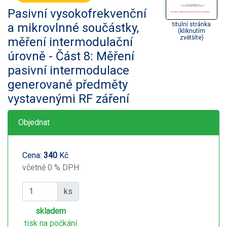
Pasivní vysokofrekvenční
a mikrovlnné součástky,
titulní stránka
(kliknutím
zvětšíte)
měření intermodulační
úrovně - Část 8: Měření
pasivní intermodulace
generované předměty
vystavenými RF záření
Objednat
Cena:
340
Kč
včetně 0 % DPH
ks
skladem
tisk na počkání