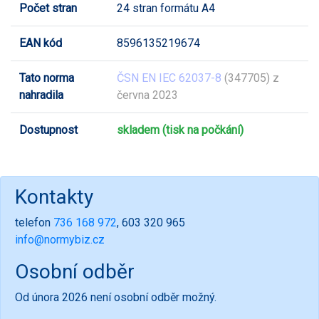
Počet stran
24 stran formátu A4
EAN kód
8596135219674
Tato norma
ČSN EN IEC 62037-8
(347705) z
nahradila
června 2023
Dostupnost
skladem (tisk na počkání)
Kontakty
telefon
736 168 972
, 603 320 965
info@normybiz.cz
Osobní odběr
Od února 2026 není osobní odběr možný.