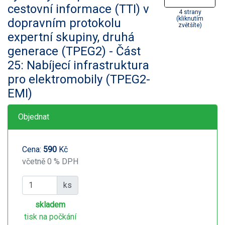
cestovní informace (TTI) v
4 strany
(kliknutím
dopravním protokolu
zvětšíte)
expertní skupiny, druhá
generace (TPEG2) - Část
25: Nabíjecí infrastruktura
pro elektromobily (TPEG2-
EMI)
Objednat
Cena:
590
Kč
včetně 0 % DPH
ks
skladem
tisk na počkání