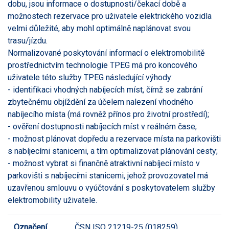
dobu, jsou informace o dostupnosti/čekací době a
možnostech rezervace pro uživatele elektrického vozidla
velmi důležité, aby mohl optimálně naplánovat svou
trasu/jízdu.
Normalizované poskytování informací o elektromobilitě
prostřednictvím technologie TPEG má pro koncového
uživatele této služby TPEG následující výhody:
- identifikaci vhodných nabíjecích míst, čímž se zabrání
zbytečnému objíždění za účelem nalezení vhodného
nabíjecího místa (má rovněž přínos pro životní prostředí);
- ověření dostupnosti nabíjecích míst v reálném čase;
- možnost plánovat dopředu a rezervace místa na parkovišti
s nabíjecími stanicemi, a tím optimalizovat plánování cesty;
- možnost vybrat si finančně atraktivní nabíjecí místo v
parkovišti s nabíjecími stanicemi, jehož provozovatel má
uzavřenou smlouvu o vyúčtování s poskytovatelem služby
elektromobility uživatele.
Označení
ČSN ISO 21219-25 (018259)