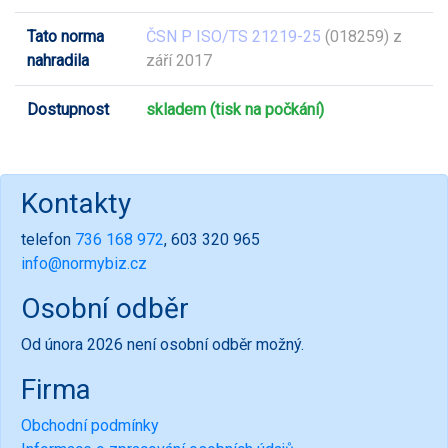
Tato norma
ČSN P ISO/TS 21219-25
(018259) z
nahradila
září 2017
Dostupnost
skladem (tisk na počkání)
Kontakty
telefon
736 168 972
, 603 320 965
info@normybiz.cz
Osobní odběr
Od února 2026 není osobní odběr možný.
Firma
Obchodní podmínky