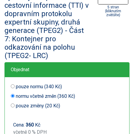
cestovní informace (TTI) v
5 stran
(kliknutím
dopravním protokolu
zvětšíte)
expertní skupiny, druhá
generace (TPEG2) - Část
7: Kontejner pro
odkazování na polohu
(TPEG2- LRC)
Objednat
pouze normu (340 Kč)
normu včetně změn (360 Kč)
pouze změny (20 Kč)
Cena:
360
Kč
včetně 0 % DPH