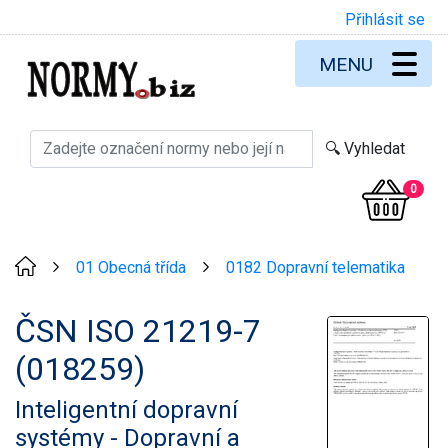
Přihlásit se
MENU
0
01 Obecná třída
0182 Dopravní telematika
>
>
ČSN ISO 21219-7
(018259)
Inteligentní dopravní
systémy - Dopravní a