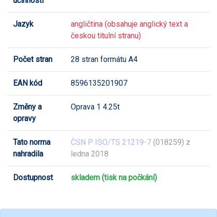
účinnosti
Jazyk
angličtina (obsahuje anglický text a
českou titulní stranu)
Počet stran
28 stran formátu A4
EAN kód
8596135201907
Změny a
Oprava 1 4.25t
opravy
Tato norma
ČSN P ISO/TS 21219-7
(018259) z
nahradila
ledna 2018
Dostupnost
skladem (tisk na počkání)