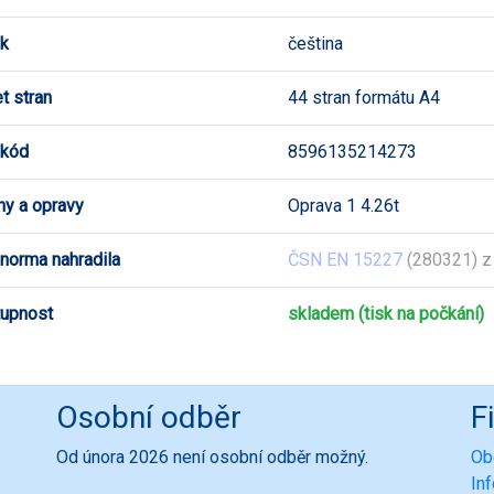
k
čeština
t stran
44 stran formátu A4
 kód
8596135214273
y a opravy
Oprava 1 4.26t
 norma nahradila
ČSN EN 15227
(280321) z
upnost
skladem (tisk na počkání)
Osobní odběr
F
Od února 2026 není osobní odběr možný.
Ob
In