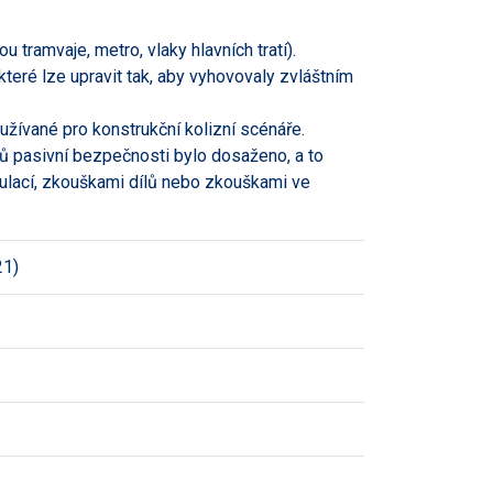
 tramvaje, metro, vlaky hlavních tratí).
teré lze upravit tak, aby vyhovovaly zvláštním
žívané pro konstrukční kolizní scénáře.
ů pasivní bezpečnosti bylo dosaženo, a to
ulací, zkouškami dílů nebo zkouškami ve
21)