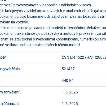
cích vozů provozovaných v osobních a nákladních vlacích;
ch kolejových vozidel provozovaných v osobních vlacích (jako jsou
dokument určuje běžné metody zajišťování pasivní bezpečnosti, k
vkům na vozidlo.
dokument stanovuje vlastnosti modelů referenčních překážek pou
dokument také stanovuje požadavky a metody k prokázání, že cíl
áním se stávajícími osvědčenými konstrukcemi, numerickou sim
né velikosti nebo kombinací všech těchto metod.
čení
ČSN EN 15227 +A1 (2803
logové číslo
521427
a
440 Kč
m schválení
1. 5. 2025
m účinnosti
1. 6. 2025