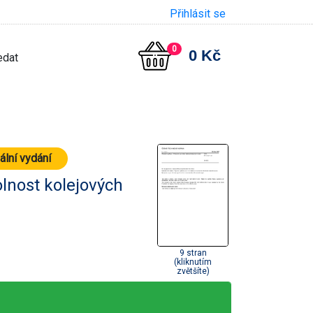
Přihlásit se
0
0 Kč
ální vydání
olnost kolejových
9 stran
(kliknutím
zvětšíte)