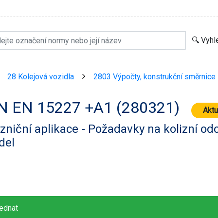
28 Kolejová vozidla
2803 Výpočty, konstrukční směrnice
>
>
N EN 15227 +A1 (280321)
Aktu
zniční aplikace - Požadavky na kolizní od
del
ednat