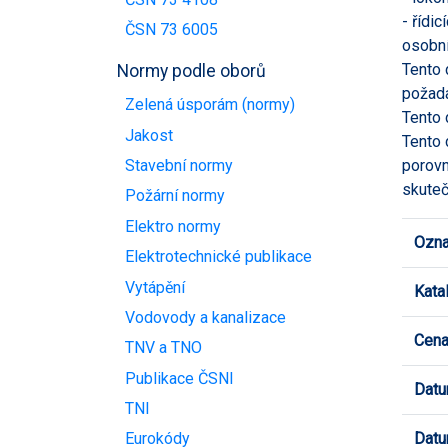
- řídi
ČSN 73 6005
osobní
Tento 
Normy podle oborů
požada
Zelená úsporám (normy)
Tento 
Jakost
Tento 
porovn
Stavební normy
skuteč
Požární normy
Elektro normy
Ozna
Elektrotechnické publikace
Vytápění
Kata
Vodovody a kanalizace
Cen
TNV a TNO
Publikace ČSNI
Datu
TNI
Datu
Eurokódy