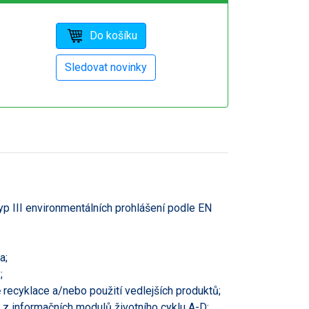
p III environmentálních prohlášení podle EN
.
a;
;
ě recyklace a/nebo použití vedlejších produktů;
 z informačních modulů životního cyklu A-D;