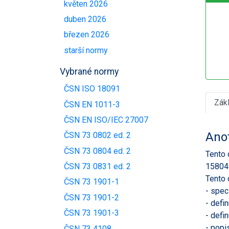
květen 2026
duben 2026
březen 2026
starší normy
Vybrané normy
ČSN ISO 18091
Zák
ČSN EN 1011-3
ČSN EN ISO/IEC 27007
Ano
ČSN 73 0802 ed. 2
ČSN 73 0804 ed. 2
Tento 
15804:
ČSN 73 0831 ed. 2
Tento 
ČSN 73 1901-1
- spec
ČSN 73 1901-2
- defi
ČSN 73 1901-3
- defi
- popi
ČSN 73 4108