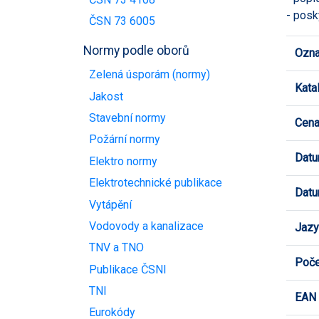
- posk
ČSN 73 6005
Normy podle oborů
Ozna
Zelená úsporám (normy)
Kata
Jakost
Stavební normy
Cen
Požární normy
Datu
Elektro normy
Elektrotechnické publikace
Datu
Vytápění
Vodovody a kanalizace
Jazy
TNV a TNO
Poče
Publikace ČSNI
TNI
EAN
Eurokódy