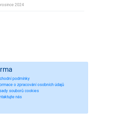
prosince 2024
irma
chodní podmínky
formace o zpracování osobních údajů
sady souborů cookies
ntaktujte nás