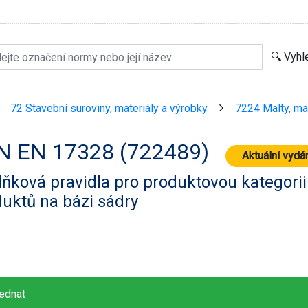
72 Stavební suroviny, materiály a výrobky
7224 Malty, ma
>
>
N EN 17328 (722489)
Aktuální vydá
ňková pravidla pro produktovou kategorii
uktů na bázi sádry
ednat