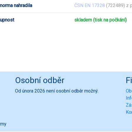
 norma nahradila
ČSN EN 17328
(722489) z 
upnost
skladem (tisk na počkání)
Osobní odběr
F
Od února 2026 není osobní odběr možný.
Ob
In
Zá
Ko
ormy