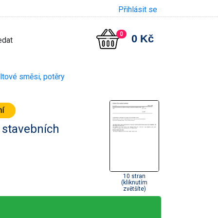
Přihlásit se
0
0 Kč
ltové směsi, potěry
ní
 stavebních
10 stran
(kliknutím
zvětšíte)