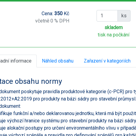
Cena:
350
Kč
ks
včetně 0 % DPH
skladem
tisk na počkání
ladní informace
Náhled obsahu
Zařazení v kategoriích
tace obsahu normy
dokument poskytuje pravidla produktové kategorie (c-PCR) pro ty
2012+A2:2019 pro produkty na bázi sádry pro stavební průmysl
dokument:
ifikuje funkční a/nebo deklarovanou jednotku, která má být použit
nuje výchozí hranice systému pro stavební produkty na bázi sádry
nuje alokační postupy pro určení environmentálního vlivu v případ
suje výchozí scénáře a pravidla pro definování scénářů pro každý