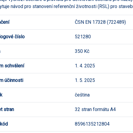
ytuje návod pro stanovení referenční životnosti (RSL) pro staveb
čení
ČSN EN 17328 (722489)
logové číslo
521280
a
350 Kč
m schválení
1. 4. 2025
m účinnosti
1. 5. 2025
k
čeština
t stran
32 stran formátu A4
 kód
8596135212804