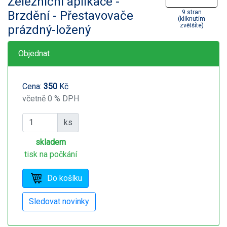
Železniční aplikace -
Brzdění - Přestavovače
9 stran
(kliknutím
zvětšíte)
prázdný-ložený
Objednat
Cena:
350
Kč
včetně 0 % DPH
ks
skladem
tisk na počkání