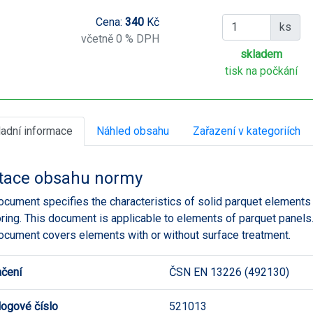
Cena:
340
Kč
ks
včetně 0 % DPH
skladem
tisk na počkání
ladní informace
Náhled obsahu
Zařazení v kategoriích
tace obsahu normy
ocument specifies the characteristics of solid parquet elements
oring. This document is applicable to elements of parquet panels
ocument covers elements with or without surface treatment.
čení
ČSN EN 13226 (492130)
logové číslo
521013