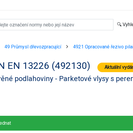
49 Průmysl dřevozpracující
4921 Opracované řezivo pila
>
>
N EN 13226 (492130)
Aktuální vydá
ěné podlahoviny - Parketové vlysy s per
ednat