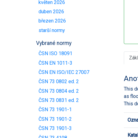
květen 2026
duben 2026
březen 2026
starší normy
Vybrané normy
ČSN ISO 18091
Zák
ČSN EN 1011-3
ČSN EN ISO/IEC 27007
Ano
ČSN 73 0802 ed. 2
This d
ČSN 73 0804 ed. 2
as flo
ČSN 73 0831 ed. 2
This d
ČSN 73 1901-1
ČSN 73 1901-2
Ozna
ČSN 73 1901-3
Kata
ČSN 73 4108