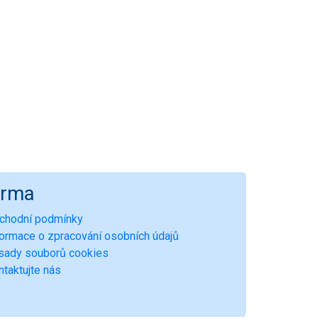
irma
chodní podmínky
formace o zpracování osobních údajů
sady souborů cookies
ntaktujte nás