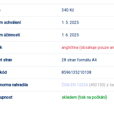
a
340 Kč
m schválení
1. 5. 2025
m účinnosti
1. 6. 2025
k
angličtina (obsahuje pouze ang
t stran
28 stran formátu A4
 kód
8596135210138
 norma nahradila
ČSN EN 13226
(492130) z če
upnost
skladem (tisk na počkání)