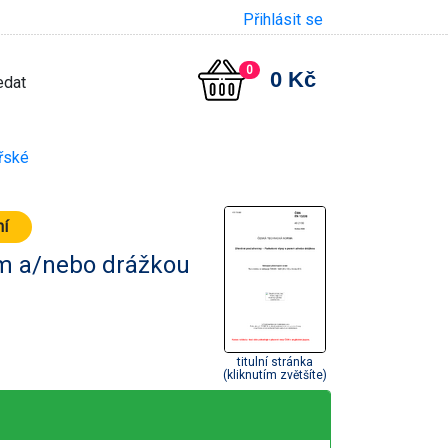
Přihlásit se
0
0 Kč
řské
ní
em a/nebo drážkou
titulní stránka
(kliknutím zvětšíte)