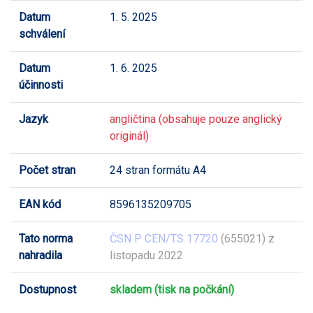
Datum
1. 5. 2025
schválení
Datum
1. 6. 2025
účinnosti
Jazyk
angličtina (obsahuje pouze anglický
originál)
Počet stran
24 stran formátu A4
EAN kód
8596135209705
Tato norma
ČSN P CEN/TS 17720
(655021) z
nahradila
listopadu 2022
Dostupnost
skladem (tisk na počkání)