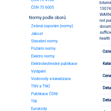
bitumi
ČSN 73 6005
13074
WARNIN
Normy podle oborů
not pu
Zelená úsporám (normy)
docume
suffic
Jakost
health
Stavební normy
Požární normy
Ozna
Elektro normy
Kata
Elektrotechnické publikace
Vytápění
Cen
Vodovody a kanalizace
TNV a TNO
Datu
Publikace ČSNI
Datu
TNI
Eurokódy