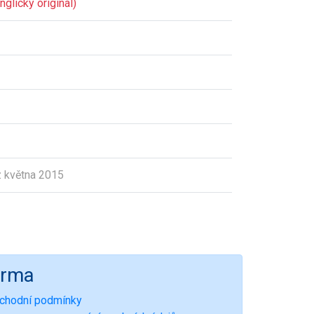
glický originál)
 května 2015
irma
chodní podmínky