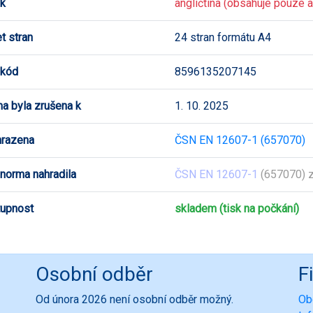
k
angličtina (obsahuje pouze an
t stran
24 stran formátu A4
 kód
8596135207145
a byla zrušena k
1. 10. 2025
hrazena
ČSN EN 12607-1 (657070)
 norma nahradila
ČSN EN 12607-1
(657070) z
upnost
skladem (tisk na počkání)
Osobní odběr
F
Od února 2026 není osobní odběr možný.
Ob