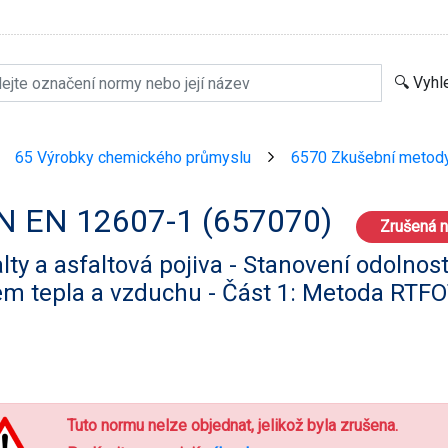
65 Výrobky chemického průmyslu
6570 Zkušební metody 
>
>
N EN 12607-1 (657070)
Zrušená 
lty a asfaltová pojiva - Stanovení odolnosti
em tepla a vzduchu - Část 1: Metoda RTF
Tuto normu nelze objednat, jelikož byla zrušena.