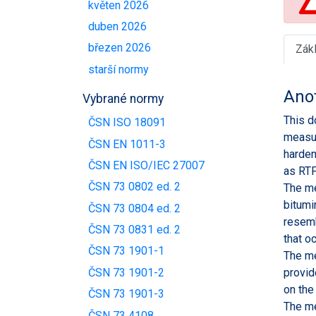
květen 2026
duben 2026
březen 2026
Zák
starší normy
Ano
Vybrané normy
This d
ČSN ISO 18091
measur
ČSN EN 1011-3
harden
ČSN EN ISO/IEC 27007
as RTF
ČSN 73 0802 ed. 2
The me
bitumi
ČSN 73 0804 ed. 2
resemb
ČSN 73 0831 ed. 2
that o
ČSN 73 1901-1
The me
ČSN 73 1901-2
provid
on the
ČSN 73 1901-3
The me
ČSN 73 4108