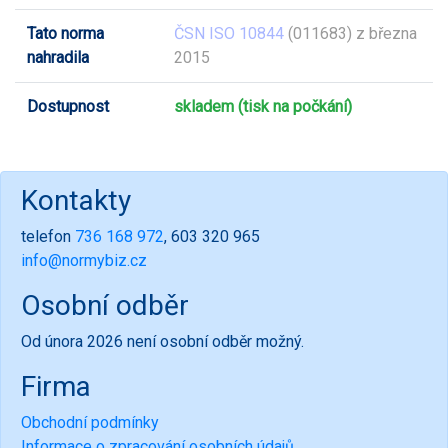
Tato norma
ČSN ISO 10844
(011683) z března
nahradila
2015
Dostupnost
skladem (tisk na počkání)
Kontakty
telefon
736 168 972
, 603 320 965
info@normybiz.cz
Osobní odběr
Od února 2026 není osobní odběr možný.
Firma
Obchodní podmínky
Informace o zpracování osobních údajů