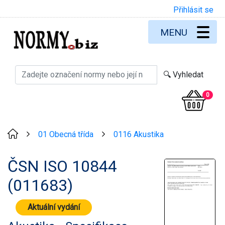
Přihlásit se
MENU
0
01 Obecná třída
0116 Akustika
>
>
ČSN ISO 10844
(011683)
Aktuální vydání