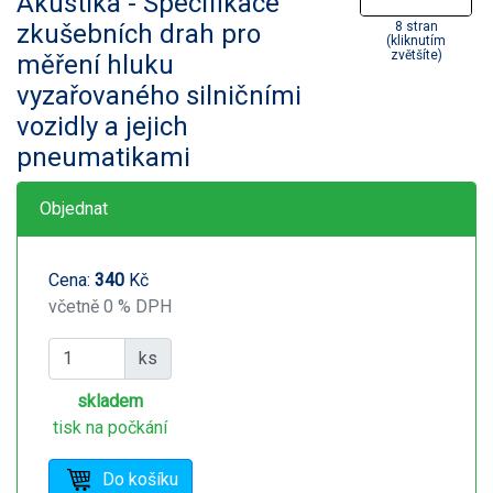
Akustika - Specifikace
zkušebních drah pro
8 stran
(kliknutím
zvětšíte)
měření hluku
vyzařovaného silničními
vozidly a jejich
pneumatikami
Objednat
Cena:
340
Kč
včetně 0 % DPH
ks
skladem
tisk na počkání