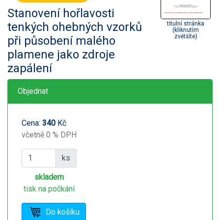
Stanovení hořlavosti
tenkých ohebných vzorků
titulní stránka
(kliknutím
zvětšíte)
při působení malého
plamene jako zdroje
zapálení
Objednat
Cena:
340
Kč
včetně 0 % DPH
ks
skladem
tisk na počkání