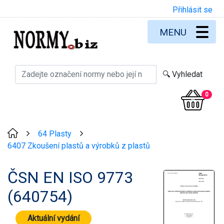
Přihlásit se
MENU
0
64 Plasty
>
>
6407 Zkoušení plastů a výrobků z plastů
ČSN EN ISO 9773
(640754)
Aktuální vydání