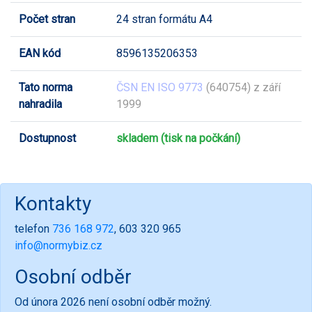
Počet stran
24 stran formátu A4
EAN kód
8596135206353
Tato norma
ČSN EN ISO 9773
(640754) z září
nahradila
1999
Dostupnost
skladem (tisk na počkání)
Kontakty
telefon
736 168 972
, 603 320 965
info@normybiz.cz
Osobní odběr
Od února 2026 není osobní odběr možný.